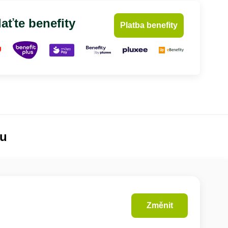
aťte benefity
Platba benefity
lu
Změnit