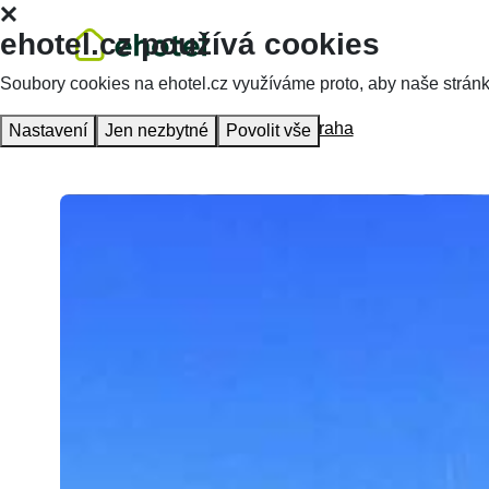
ehotel.cz používá cookies
Soubory cookies na ehotel.cz využíváme proto, aby naše stránky 
Hlavní stránka
Ubytování
Hotel Praha
Nastavení
Jen nezbytné
Povolit vše