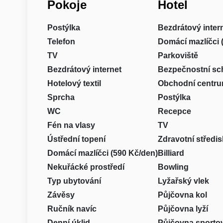
Pokoje
Hotel
Postýlka
Bezdrátový inter
Telefon
Domácí mazlíčci 
TV
Parkoviště
Bezdrátový internet
Bezpečnostní sc
Hotelový textil
Obchodní centr
Sprcha
Postýlka
WC
Recepce
Fén na vlasy
TV
Ústřední topení
Zdravotní středi
Domácí mazlíčci (590 Kč/den)
Billiard
Nekuřácké prostředí
Bowling
Typ ubytování
Lyžařský vlek
Závěsy
Půjčovna kol
Ručník navíc
Půjčovna lyží
Denní úklid
Půjčovna sporto