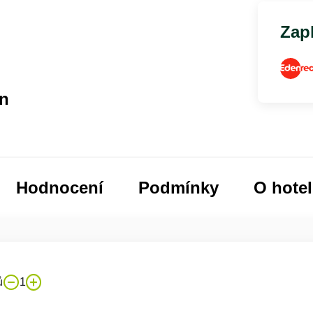
Zapl
ýn
Hodnocení
Podmínky
O hote
ů
1