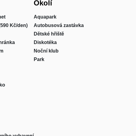
Okolí
net
Aquapark
(590 Kč/den)
Autobusová zastávka
Dětské hřiště
hránka
Diskotéka
um
Noční klub
Park
sko
vního vybavení