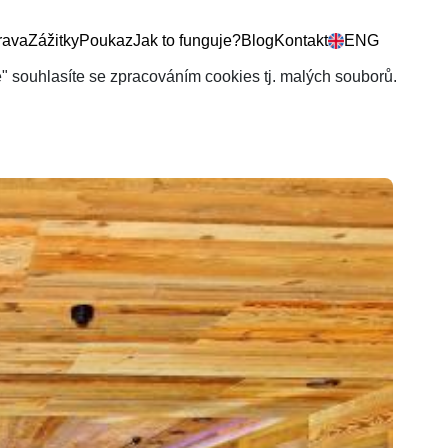
rava
Zážitky
Poukaz
Jak to funguje?
Blog
Kontakt
ENG
še" souhlasíte se zpracováním cookies tj. malých souborů.