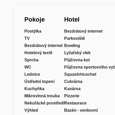
Pokoje
Hotel
Postýlka
Bezdrátový internet
TV
Parkoviště
Bezdrátový internet
Bowling
Hotelový textil
Lyžařský vlek
Sprcha
Půjčovna kol
WC
Půjčovna sportovního vy
Lednice
Squash/ricochet
Ústřední topení
Cukrárna
Kuchyňka
Kavárna
Mikrovlnná trouba
Pizzerie
Nekuřácké prostředí
Restaurace
Výhled
Bazén - venkovní