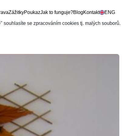
rava
Zážitky
Poukaz
Jak to funguje?
Blog
Kontakt
ENG
še" souhlasíte se zpracováním cookies tj. malých souborů.