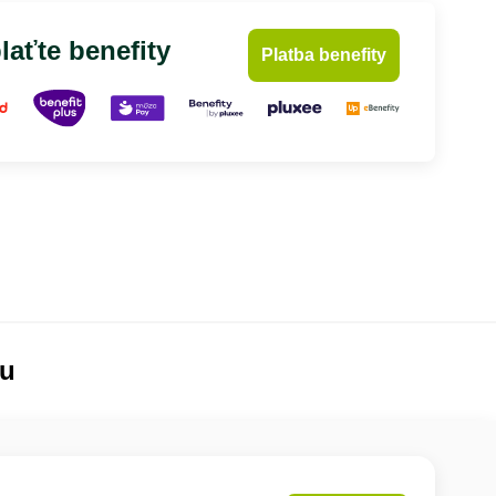
laťte benefity
Platba benefity
lu