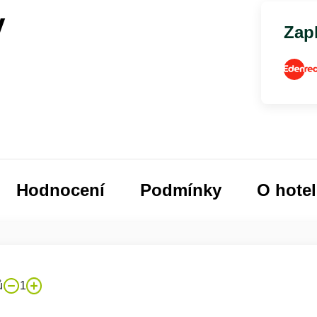
y
Zapl
Hodnocení
Podmínky
O hote
ů
1