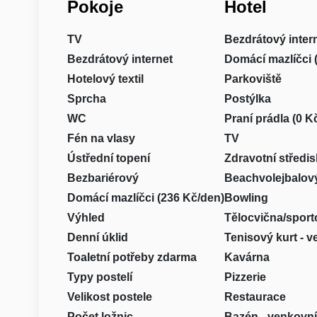
Pokoje
Hotel
TV
Bezdrátový inter
Bezdrátový internet
Domácí mazlíčci 
Hotelový textil
Parkoviště
Sprcha
Postýlka
WC
Praní prádla (0 K
Fén na vlasy
TV
Ústřední topení
Zdravotní středi
Bezbariérový
Beachvolejbalový
Domácí mazlíčci (236 Kč/den)
Bowling
Výhled
Tělocvična/sport
Denní úklid
Tenisový kurt - 
Toaletní potřeby zdarma
Kavárna
Typy postelí
Pizzerie
Velikost postele
Restaurace
Počet ložnic
Bazén - venkovní