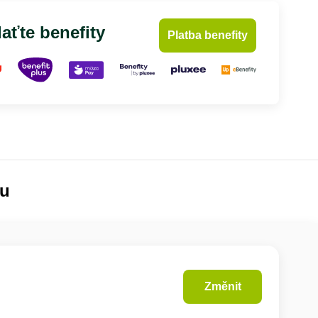
aťte benefity
Platba benefity
lu
Změnit