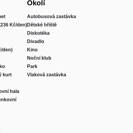
Okolí
net
Autobusová zastávka
(236 Kč/den)
Dětské hřiště
Diskotéka
Divadlo
č/den)
Kino
Noční klub
sko
Park
 kurt
Vlaková zastávka
ovní hala
venkovní