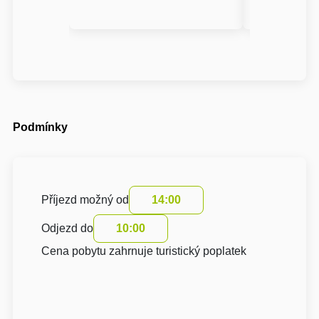
Podmínky
Příjezd možný od
14:00
Odjezd do
10:00
Cena pobytu zahrnuje turistický poplatek