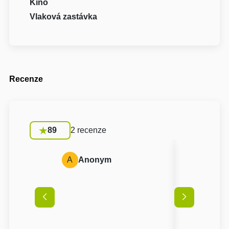
Kino
Vlaková zastávka
Recenze
89
2 recenze
A
Anonym
B
Blank