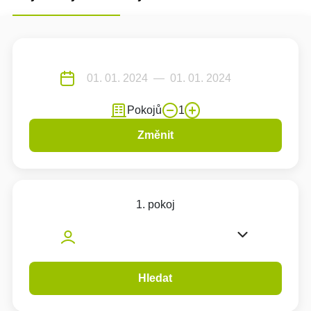
Pokojů
1
Změnit
1. pokoj
Hledat