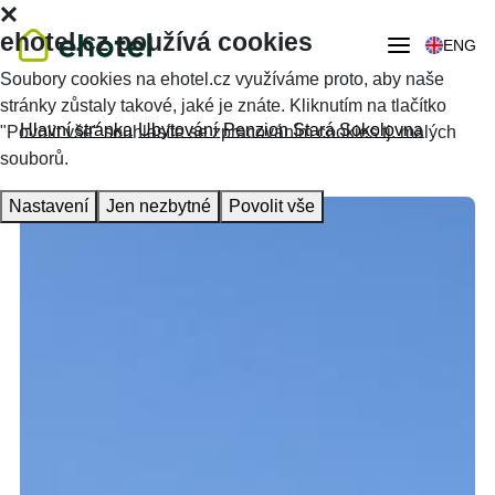
ehotel.cz používá cookies
ENG
Soubory cookies na ehotel.cz využíváme proto, aby naše
stránky zůstaly takové, jaké je znáte. Kliknutím na tlačítko
Hlavní stránka
Ubytování
Penzion Stará Sokolovna
"Povolit vše" souhlasíte se zpracováním cookies tj. malých
souborů.
Nastavení
Jen nezbytné
Povolit vše