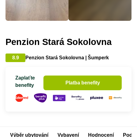
Penzion Stará Sokolovna
8.9
Penzion Stará Sokolovna | Šumperk
Zaplaťte
Platba benefity
benefity
Výběr ubytování
Vybavení
Hodnocení
Podm