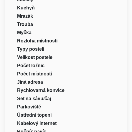
Kuchyň
Mrazák
Trouba
Myčka
Rozloha místnosti
Typy postelí
Velikost postele
Počet ložnic
Počet místností
Jiná adresa
Rychlovarná konvice
Set na kávu/čaj
Parkoviště
Ústřední topení
Kabelový internet
Ručník navíc