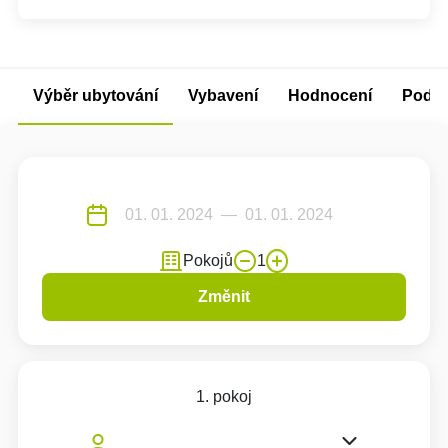
Výběr ubytování
Vybavení
Hodnocení
Podm
Pokojů
1
Změnit
1. pokoj