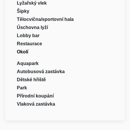
Lyžařský vlek
Šipky
Tělocvična/sportovní hala
Úschovna lyží
Lobby bar
Restaurace
Okolí
Aquapark
Autobusová zastávka
Dětské hřiště
Park
Přírodní koupání
Vlaková zastávka