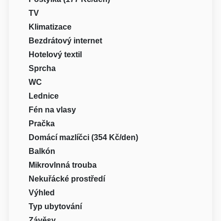
TV
Klimatizace
Bezdrátový internet
Hotelový textil
Sprcha
WC
Lednice
Fén na vlasy
Pračka
Domácí mazlíčci (354 Kč/den)
Balkón
Mikrovlnná trouba
Nekuřácké prostředí
Výhled
Typ ubytování
Závěsy