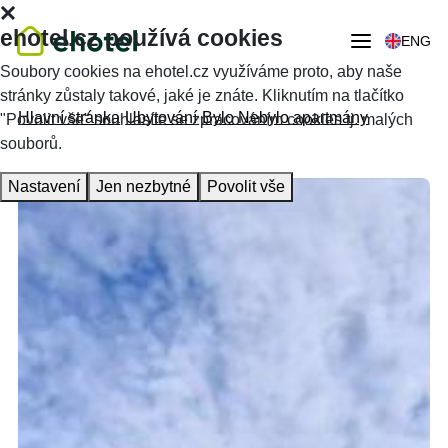
ehotel.cz používá cookies
ENG
Soubory cookies na ehotel.cz využíváme proto, aby naše
stránky zůstaly takové, jaké je znáte. Kliknutím na tlačítko
Hlavní stránka
Ubytování
Bylo Nebylo apartmány
"Povolit vše" souhlasíte se zpracováním cookies tj. malých
souborů.
Nastavení
Jen nezbytné
Povolit vše