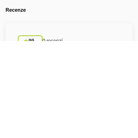
Recenze
99
0 recenzí