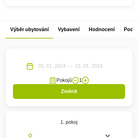
Výběr ubytování
Vybavení
Hodnocení
Podm
Pokojů
1
Změnit
1. pokoj