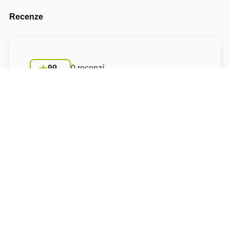
Recenze
99
0 recenzí