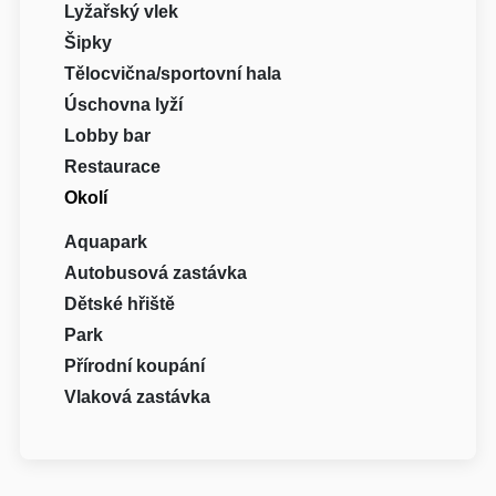
Lyžařský vlek
Šipky
Tělocvična/sportovní hala
Úschovna lyží
Lobby bar
Restaurace
Okolí
Aquapark
Autobusová zastávka
Dětské hřiště
Park
Přírodní koupání
Vlaková zastávka