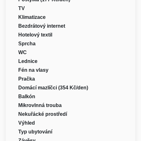
TV
Klimatizace
Bezdrátový internet
Hotelový textil
Sprcha
WC
Lednice
Fén na vlasy
Pračka
Domácí mazlíčci (354 Kč/den)
Balkón
Mikrovlnná trouba
Nekuřácké prostředí
Výhled
Typ ubytování
Závěsy