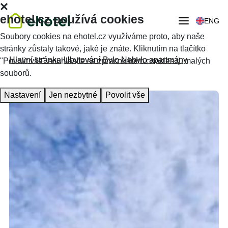
ehotel.cz používá cookies
ENG
Soubory cookies na ehotel.cz využíváme proto, aby naše
stránky zůstaly takové, jaké je znáte. Kliknutím na tlačítko
Hlavní stránka
Ubytování
Bylo Nebylo apartmány
"Povolit vše" souhlasíte se zpracováním cookies tj. malých
souborů.
Nastavení
Jen nezbytné
Povolit vše