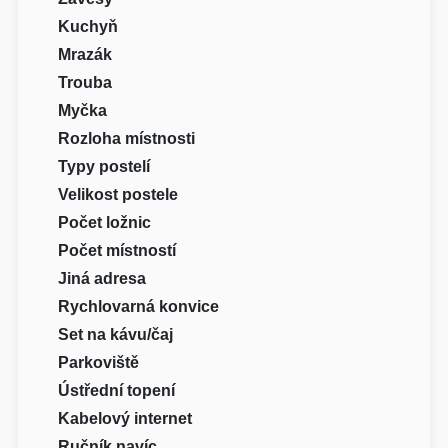
Kuchyň
Mrazák
Trouba
Myčka
Rozloha místnosti
Typy postelí
Velikost postele
Počet ložnic
Počet místností
Jiná adresa
Rychlovarná konvice
Set na kávu/čaj
Parkoviště
Ústřední topení
Kabelový internet
Ručník navíc