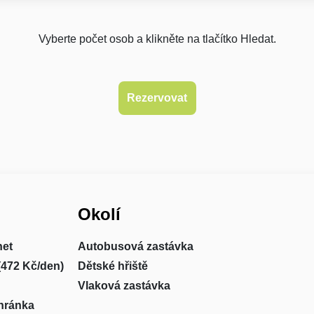
Vyberte počet osob a klikněte na tlačítko Hledat.
Okolí
net
Autobusová zastávka
(472 Kč/den)
Dětské hřiště
Vlaková zastávka
hránka