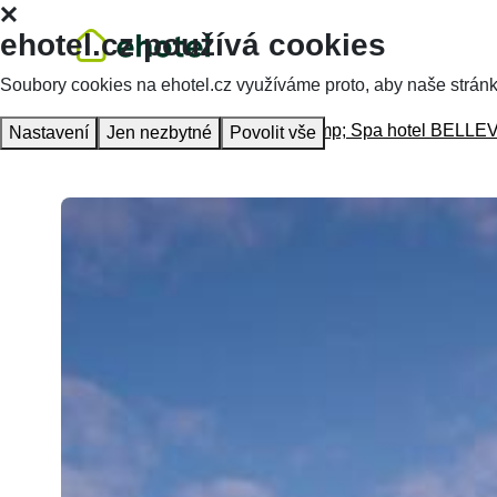
ehotel.cz používá cookies
Soubory cookies na ehotel.cz využíváme proto, aby naše stránky 
Hlavní stránka
Ubytování
Ski &amp; Spa hotel BELLE
Nastavení
Jen nezbytné
Povolit vše