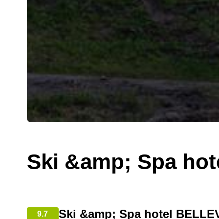
Ski &amp; Spa ho
Ski &amp; Spa hotel BELLE
9.7