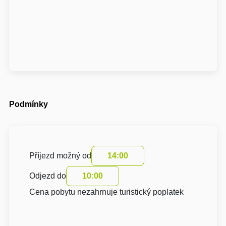
Podmínky
Příjezd možný od
14:00
Odjezd do
10:00
Cena pobytu nezahrnuje turistický poplatek