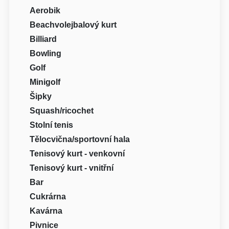
Aerobik
Beachvolejbalový kurt
Billiard
Bowling
Golf
Minigolf
Šipky
Squash/ricochet
Stolní tenis
Tělocvična/sportovní hala
Tenisový kurt - venkovní
Tenisový kurt - vnitřní
Bar
Cukrárna
Kavárna
Pivnice