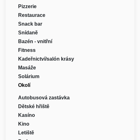
Pizzerie
Restaurace
Snack bar
Snídaně
Bazén - vnitřní
Fitness
Kadeřnictví/salón krásy
Masáže
Solárium
Okolí
Autobusová zastávka
Dětské hřiště
Kasíno
Kino
Letiště