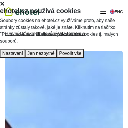
ehotel.cz používá cookies
ENG
Soubory cookies na ehotel.cz využíváme proto, aby naše
stránky zůstaly takové, jaké je znáte. Kliknutím na tlačítko
Hlavní stránka
Ubytování
Vila Bohemia
"Povolit vše" souhlasíte se zpracováním cookies tj. malých
souborů.
Nastavení
Jen nezbytné
Povolit vše