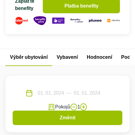
Zaplaťte
Platba benefity
benefity
Výběr ubytování
Vybavení
Hodnocení
Podm
Pokojů
1
Změnit