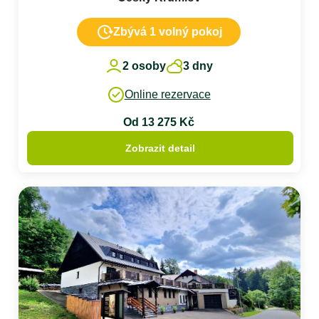
Zbývá 1 volný pokoj
2 osoby
3 dny
Online rezervace
Od 13 275 Kč
Zobrazit detail