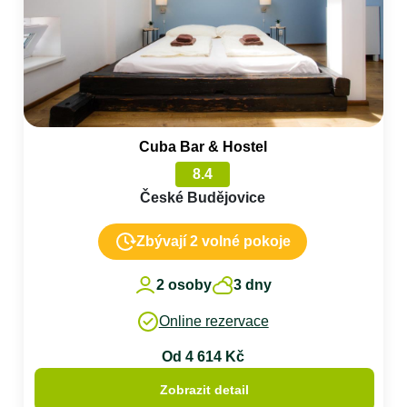
Cuba Bar & Hostel
8.4
České Budějovice
Zbývají 2 volné pokoje
2 osoby
3 dny
Online rezervace
Od 4 614 Kč
Zobrazit detail