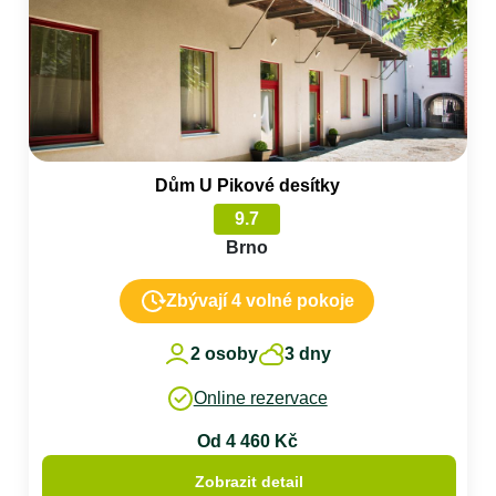
Dům U Pikové desítky
9.7
Brno
Zbývají 4 volné pokoje
2 osoby
3 dny
Online rezervace
Od 4 460 Kč
Zobrazit detail