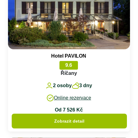
Hotel PAVILON
9.6
Říčany
2 osoby
3 dny
Online rezervace
Od 7 526 Kč
Zobrazit detail