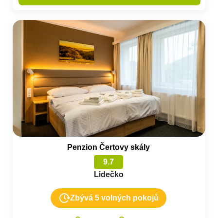
Penzion Čertovy skály
9.7
Lidečko
Zbývá 5 volných pokojů