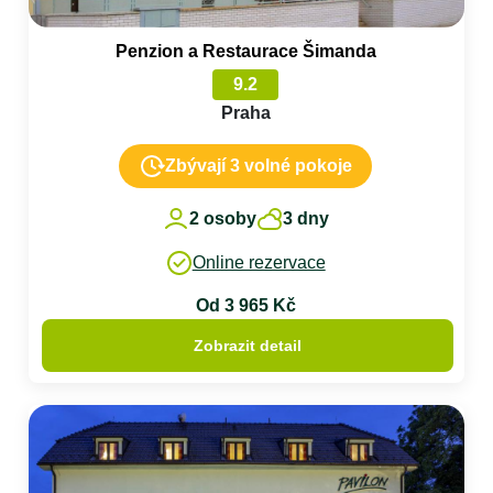
Penzion a Restaurace Šimanda
9.2
Praha
Zbývají 3 volné pokoje
2 osoby
3 dny
Online rezervace
Od 3 965 Kč
Zobrazit detail