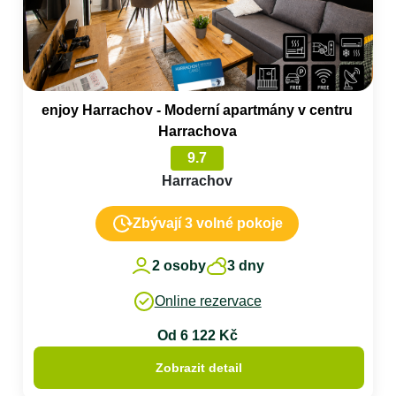
enjoy Harrachov - Moderní apartmány v centru
Harrachova
9.7
Harrachov
Zbývají 3 volné pokoje
2 osoby
3 dny
Online rezervace
Od 6 122 Kč
Zobrazit detail