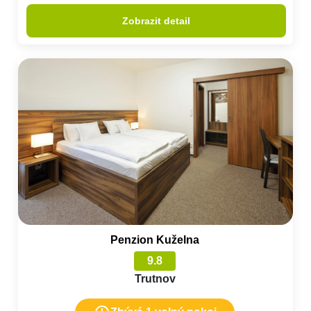
Zobrazit detail
Penzion Kuželna
9.8
Trutnov