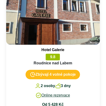
Hotel Galerie
9.8
Roudnice nad Labem
Zbývají 4 volné pokoje
2 osoby
3 dny
Online rezervace
Od 5 428 Kč