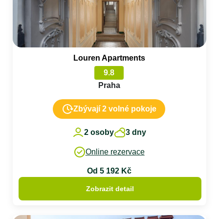
Louren Apartments
9.8
Praha
Zbývají 2 volné pokoje
2 osoby
3 dny
Online rezervace
Od 5 192 Kč
Zobrazit detail