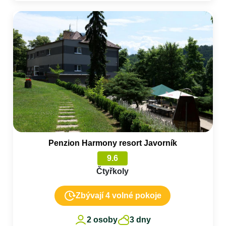
Penzion Harmony resort Javorník
9.6
Čtyřkoly
Zbývají 4 volné pokoje
2 osoby
3 dny