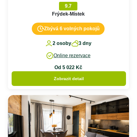
9.7
Frýdek-Místek
Zbývá 6 volných pokojů
2 osoby
3 dny
Online rezervace
Od 5 022 Kč
Zobrazit detail