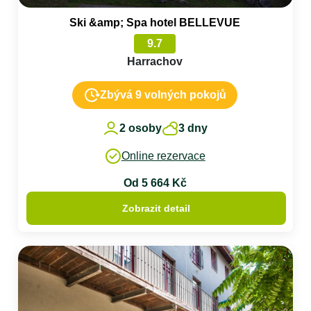
Ski &amp; Spa hotel BELLEVUE
9.7
Harrachov
Zbývá 9 volných pokojů
2 osoby
3 dny
Online rezervace
Od 5 664 Kč
Zobrazit detail