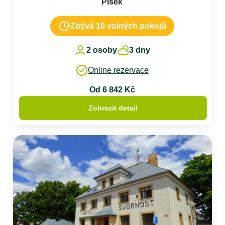
Písek
Zbývá 10 volných pokojů
2 osoby
3 dny
Online rezervace
Od 6 842 Kč
Zobrazit detail