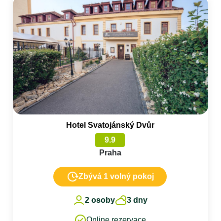
Hotel Svatojánský Dvůr
9.9
Praha
Zbývá 1 volný pokoj
2 osoby
3 dny
Online rezervace