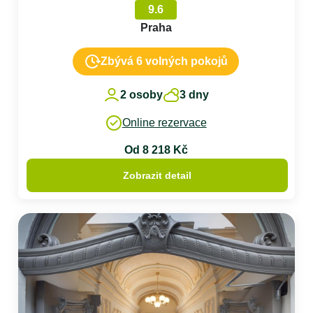
9.6
Praha
Zbývá 6 volných pokojů
2 osoby
3 dny
Online rezervace
Od 8 218 Kč
Zobrazit detail