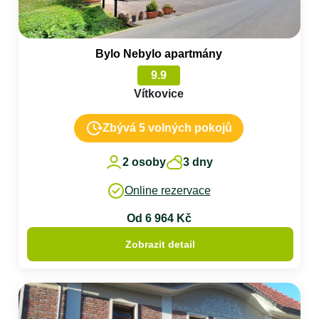
Bylo Nebylo apartmány
9.9
Vítkovice
Zbývá 5 volných pokojů
2 osoby
3 dny
Online rezervace
Od 6 964 Kč
Zobrazit detail