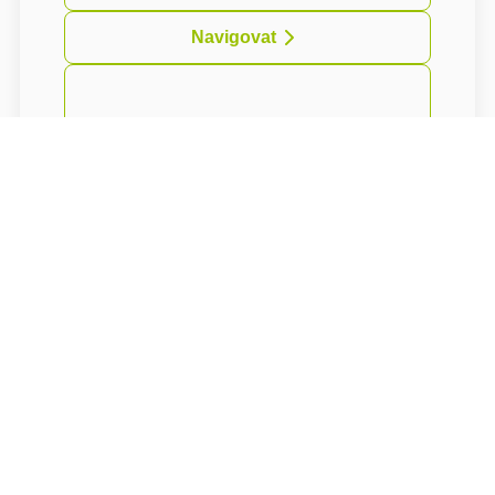
Navigovat
Vkusně zařízené apartmány s citem pro detail
se nacházejí v historické budově z
počátku20.století z období Belle Epoque.
Budova nese jméno nejznámějšího finského
skladatele Jeana Sibelia.
O pokojích