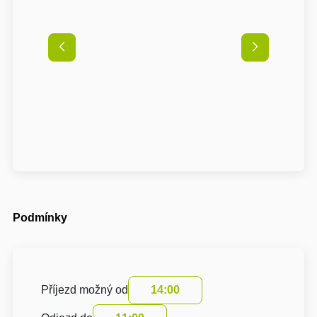
Podmínky
Příjezd možný od
14:00