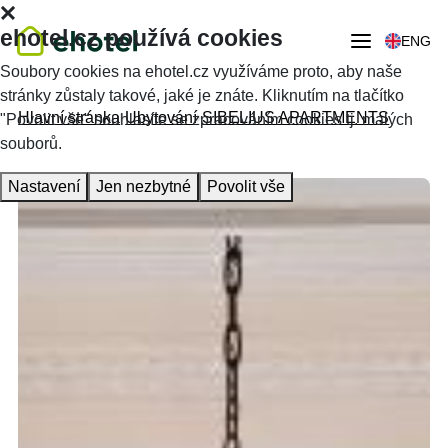
ehotel.cz používá cookies
ENG
Soubory cookies na ehotel.cz využíváme proto, aby naše
stránky zůstaly takové, jaké je znáte. Kliknutím na tlačítko
Hlavní stránka
Ubytování
SIBELIUS APARTMENTS
"Povolit vše" souhlasíte se zpracováním cookies tj. malých
souborů.
Nastavení
Jen nezbytné
Povolit vše