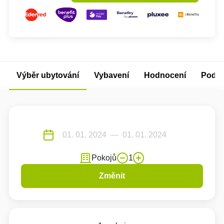
Výběr ubytování
Vybavení
Hodnocení
Podm
Pokojů
1
Změnit