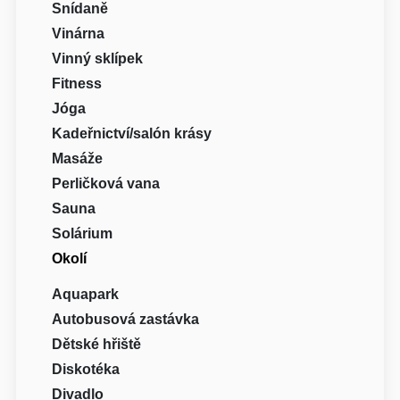
Snídaně
Vinárna
Vinný sklípek
Fitness
Jóga
Kadeřnictví/salón krásy
Masáže
Perličková vana
Sauna
Solárium
Okolí
Aquapark
Autobusová zastávka
Dětské hřiště
Diskotéka
Divadlo