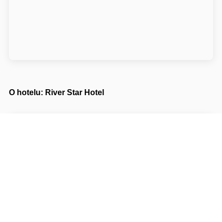
O hotelu: River Star Hotel
River Star Hotel***
Na Dvorcích 9
14000 Praha Praha
Napište nám
Navigovat