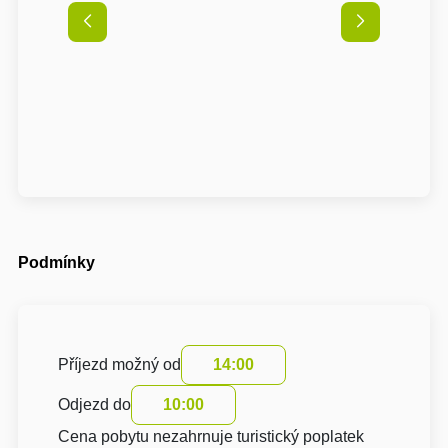
Podmínky
Příjezd možný od
14:00
Odjezd do
10:00
Cena pobytu nezahrnuje turistický poplatek