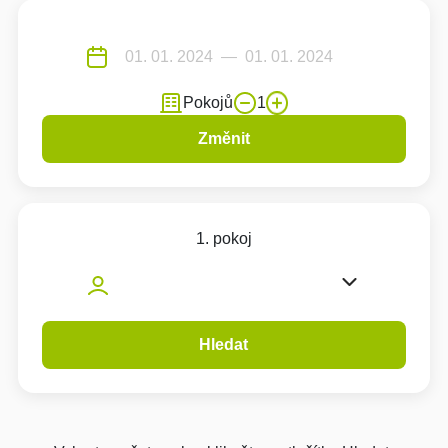
Pokojů
1
Změnit
1. pokoj
Hledat