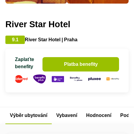
River Star Hotel
9.1
River Star Hotel | Praha
Zaplaťte
Platba benefity
benefity
Výběr ubytování
Vybavení
Hodnocení
Podm