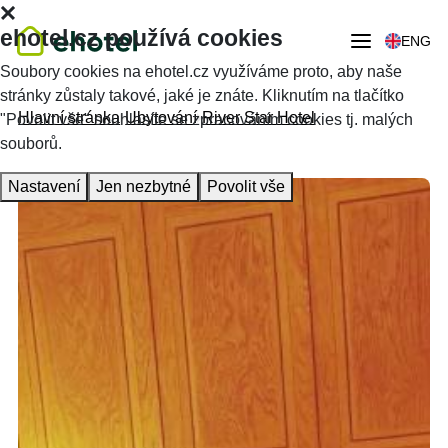
ehotel.cz používá cookies
ENG
Soubory cookies na ehotel.cz využíváme proto, aby naše
stránky zůstaly takové, jaké je znáte. Kliknutím na tlačítko
Hlavní stránka
Ubytování
River Star Hotel
"Povolit vše" souhlasíte se zpracováním cookies tj. malých
souborů.
Nastavení
Jen nezbytné
Povolit vše