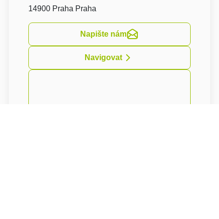
14900 Praha Praha
Napište nám
Navigovat
Rivendell Apartments se nachází v obci Újezd
u Průhonic na okraji Prahy, odkud se
dostanete přibližně za 25 minut do centra
Prahy městskou hromadnou dopravou. Pár