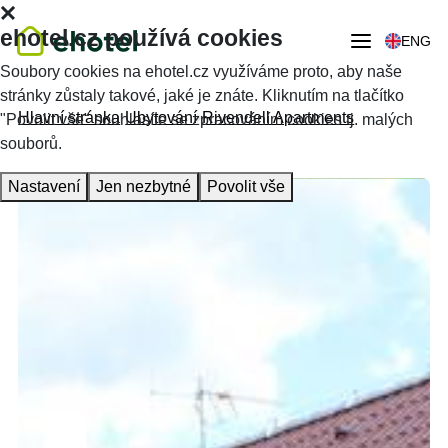
ehotel.cz používá cookies
ENG
Soubory cookies na ehotel.cz využíváme proto, aby naše
stránky zůstaly takové, jaké je znáte. Kliknutím na tlačítko
Hlavní stránka
Ubytování
Rivendell Apartments
"Povolit vše" souhlasíte se zpracováním cookies tj. malých
souborů.
Nastavení
Jen nezbytné
Povolit vše