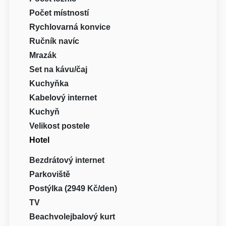
Počet místností
Rychlovarná konvice
Ručník navíc
Mrazák
Set na kávu/čaj
Kuchyňka
Kabelový internet
Kuchyň
Velikost postele
Hotel
Bezdrátový internet
Parkoviště
Postýlka (2949 Kč/den)
TV
Beachvolejbalový kurt