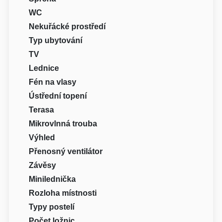
WC
Nekuřácké prostředí
Typ ubytování
TV
Lednice
Fén na vlasy
Ústřední topení
Terasa
Mikrovlnná trouba
Výhled
Přenosný ventilátor
Závěsy
Minilednička
Rozloha místnosti
Typy postelí
Počet ložnic