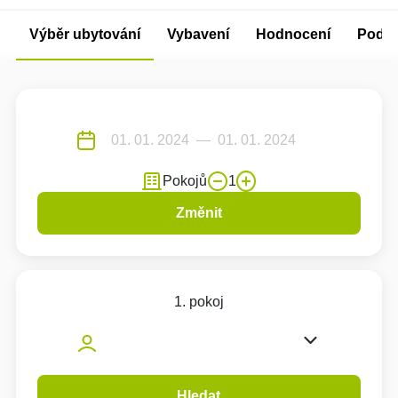
Výběr ubytování
Vybavení
Hodnocení
Podm
Pokojů
1
Změnit
1. pokoj
Hledat