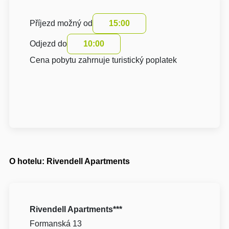
Příjezd možný od
15:00
Odjezd do
10:00
Cena pobytu zahrnuje turistický poplatek
O hotelu: Rivendell Apartments
Rivendell Apartments***
Formanská 13