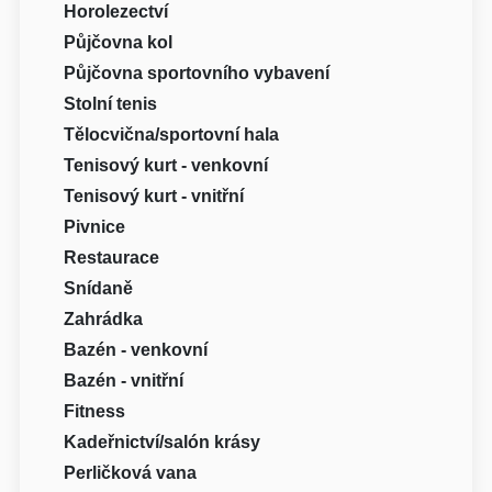
Horolezectví
Půjčovna kol
Půjčovna sportovního vybavení
Stolní tenis
Tělocvična/sportovní hala
Tenisový kurt - venkovní
Tenisový kurt - vnitřní
Pivnice
Restaurace
Snídaně
Zahrádka
Bazén - venkovní
Bazén - vnitřní
Fitness
Kadeřnictví/salón krásy
Perličková vana