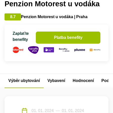
Penzion Motorest u vodáka
8.7
Penzion Motorest u vodáka | Praha
Zaplaťte
Platba benefity
benefity
Výběr ubytování
Vybavení
Hodnocení
Podm