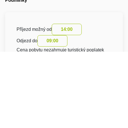
Podmínky
Příjezd možný od
14:00
Odjezd do
09:00
Cena pobytu nezahrnuje turistický poplatek
O hotelu: Penzion Motorest u vodáka