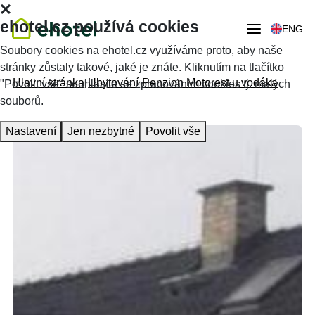
ehotel.cz používá cookies
ENG
Soubory cookies na ehotel.cz využíváme proto, aby naše
stránky zůstaly takové, jaké je znáte. Kliknutím na tlačítko
Hlavní stránka
Ubytování
Penzion Motorest u vodáka
"Povolit vše" souhlasíte se zpracováním cookies tj. malých
souborů.
Nastavení
Jen nezbytné
Povolit vše