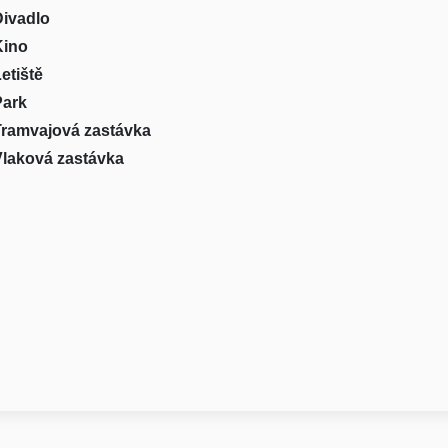
ivadlo
Kino
etiště
Park
ramvajová zastávka
laková zastávka