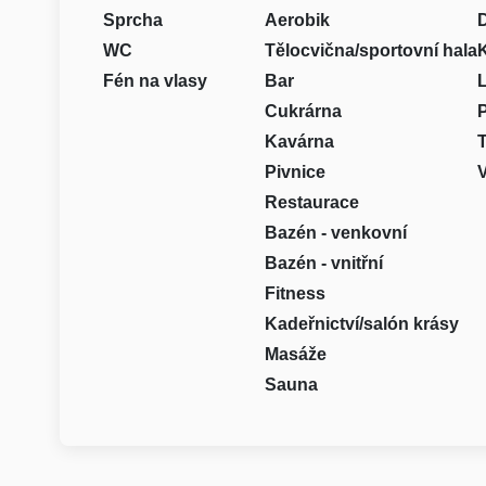
Sprcha
Aerobik
D
WC
Tělocvična/sportovní hala
Fén na vlasy
Bar
L
Cukrárna
Kavárna
T
Pivnice
V
Restaurace
Bazén - venkovní
Bazén - vnitřní
Fitness
Kadeřnictví/salón krásy
Masáže
Sauna