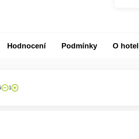
Hodnocení
Podmínky
O hote
ů
1