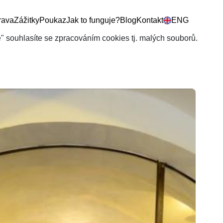
rava
Zážitky
Poukaz
Jak to funguje?
Blog
Kontakt
ENG
še" souhlasíte se zpracováním cookies tj. malých souborů.