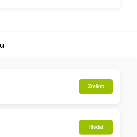
lu
Změnit
Hledat