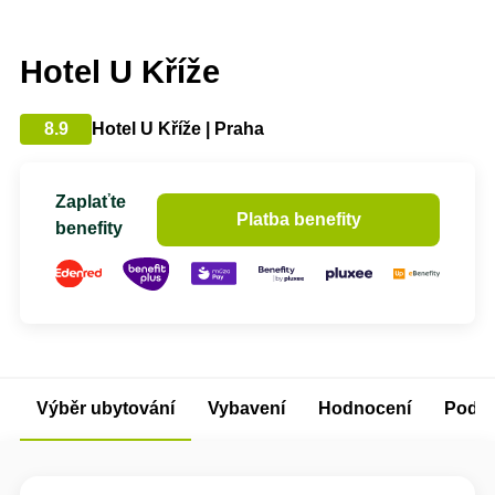
Hotel U Kříže
8.9
Hotel U Kříže | Praha
Zaplaťte
Platba benefity
benefity
Výběr ubytování
Vybavení
Hodnocení
Podm