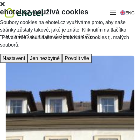
ehotel.cz používá cookies
ENG
Soubory cookies na ehotel.cz využíváme proto, aby naše
stránky zůstaly takové, jaké je znáte. Kliknutím na tlačítko
Hlavní stránka
Ubytování
Hotel U Kříže
"Povolit vše" souhlasíte se zpracováním cookies tj. malých
souborů.
Nastavení
Jen nezbytné
Povolit vše