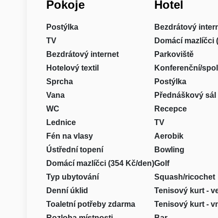
Pokoje
Hotel
Postýlka
Bezdrátový inter
TV
Domácí mazlíčci 
Bezdrátový internet
Parkoviště
Hotelový textil
Konferenční/spo
Sprcha
Postýlka
Vana
Přednáškový sál
WC
Recepce
Lednice
TV
Fén na vlasy
Aerobik
Ústřední topení
Bowling
Domácí mazlíčci (354 Kč/den)
Golf
Typ ubytování
Squash/ricochet
Denní úklid
Tenisový kurt - 
Toaletní potřeby zdarma
Tenisový kurt - vn
Rozloha místnosti
Bar