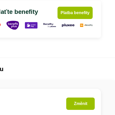
aťte benefity
Platba benefity
lu
Změnit