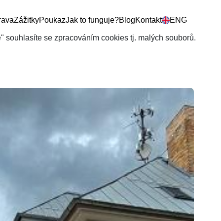
rava
Zážitky
Poukaz
Jak to funguje?
Blog
Kontakt
ENG
še" souhlasíte se zpracováním cookies tj. malých souborů.