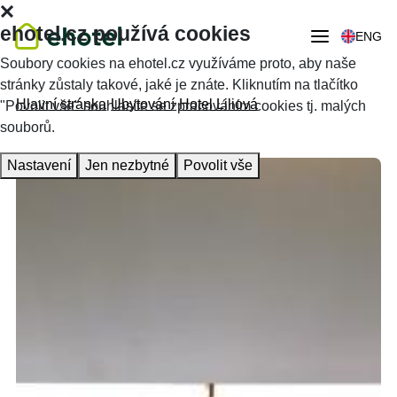
ehotel.cz používá cookies
ENG
Soubory cookies na ehotel.cz využíváme proto, aby naše
stránky zůstaly takové, jaké je znáte. Kliknutím na tlačítko
Hlavní stránka
Ubytování
Hotel Liliová
"Povolit vše" souhlasíte se zpracováním cookies tj. malých
souborů.
Nastavení
Jen nezbytné
Povolit vše