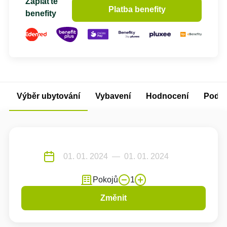
Zaplaťte
Platba benefity
benefity
Výběr ubytování
Vybavení
Hodnocení
Podm
Pokojů
1
Změnit