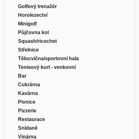
Golfový trenažér
Horolezectví
Minigolf
Půjčovna kol
Squash/ricochet
Střelnice
Tělocvična/sportovní hala
Tenisový kurt - venkovní
Bar
Cukrárna
Kavárna
Pivnice
Pizzerie
Restaurace
Snídaně
Vinárna