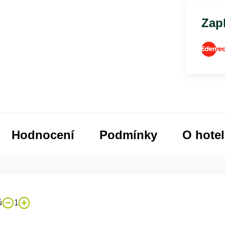
Zapl
Hodnocení
Podmínky
O hote
ů
1