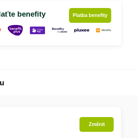
aťte benefity
Platba benefity
lu
Změnit