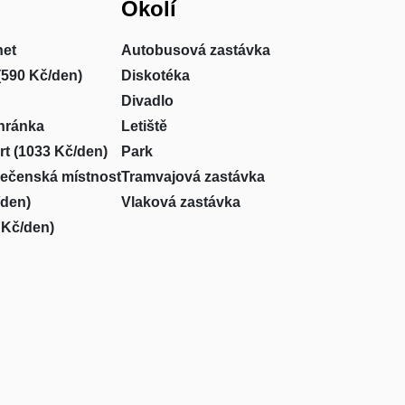
Okolí
net
Autobusová zastávka
(590 Kč/den)
Diskotéka
Divadlo
hránka
Letiště
rt (1033 Kč/den)
Park
lečenská místnost
Tramvajová zastávka
/den)
Vlaková zastávka
 Kč/den)