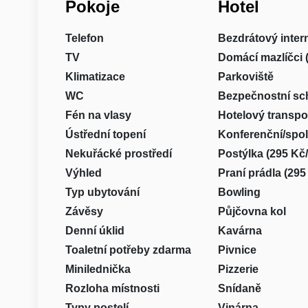
Pokoje
Hotel
Telefon
Bezdrátový inter
TV
Domácí mazlíčci 
Klimatizace
Parkoviště
WC
Bezpečnostní sc
Fén na vlasy
Hotelový transpo
Ústřední topení
Konferenční/spo
Nekuřácké prostředí
Postýlka (295 Kč
Výhled
Praní prádla (295
Typ ubytování
Bowling
Závěsy
Půjčovna kol
Denní úklid
Kavárna
Toaletní potřeby zdarma
Pivnice
Minilednička
Pizzerie
Rozloha místnosti
Snídaně
Typy postelí
Vinárna