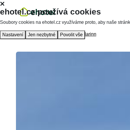
ehotel.cz používá cookies
Soubory cookies na ehotel.cz využíváme proto, aby naše stránky 
Hlavní stránka
Ubytování
Hotel Klarinn
Nastavení
Jen nezbytné
Povolit vše