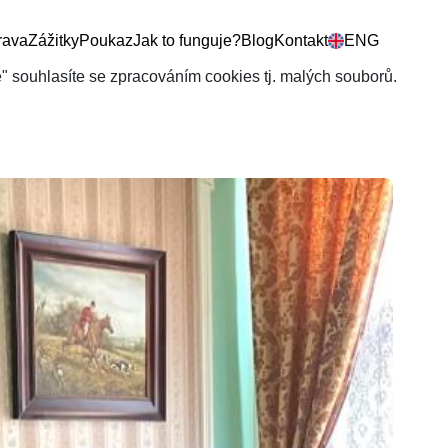
rava
Zážitky
Poukaz
Jak to funguje?
Blog
Kontakt
ENG
še" souhlasíte se zpracováním cookies tj. malých souborů.