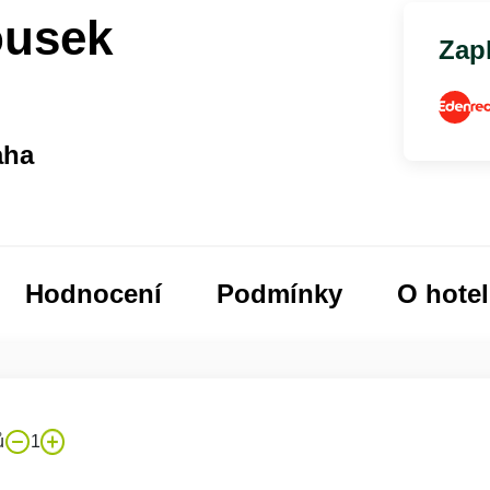
ousek
Zapl
aha
Hodnocení
Podmínky
O hote
ů
1