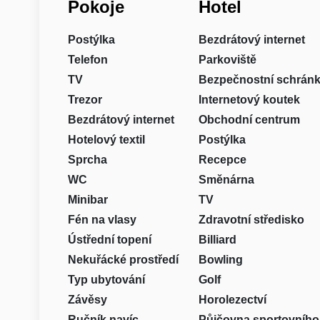
Pokoje
Hotel
Postýlka
Bezdrátový internet
Telefon
Parkoviště
TV
Bezpečnostní schrán
Trezor
Internetový koutek
Bezdrátový internet
Obchodní centrum
Hotelový textil
Postýlka
Sprcha
Recepce
WC
Směnárna
Minibar
TV
Fén na vlasy
Zdravotní středisko
Ústřední topení
Billiard
Nekuřácké prostředí
Bowling
Typ ubytování
Golf
Závěsy
Horolezectví
Ručník navíc
Půjčovna sportovního