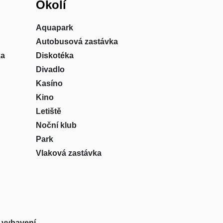
Okolí
Aquapark
Autobusová zastávka
ka
Diskotéka
Divadlo
Kasíno
Kino
Letiště
Noční klub
Park
Vlaková zastávka
 vybavení