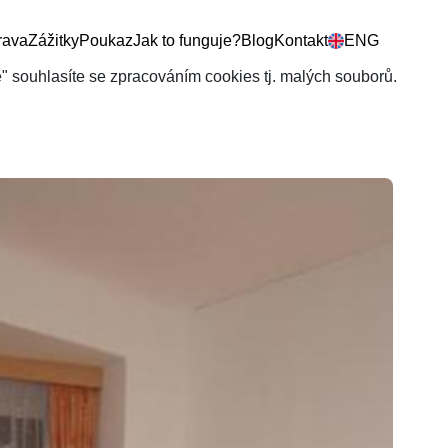
rava
Zážitky
Poukaz
Jak to funguje?
Blog
Kontakt
ENG
še" souhlasíte se zpracováním cookies tj. malých souborů.