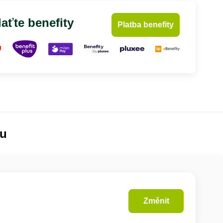
aťte benefity
Platba benefity
lu
Změnit