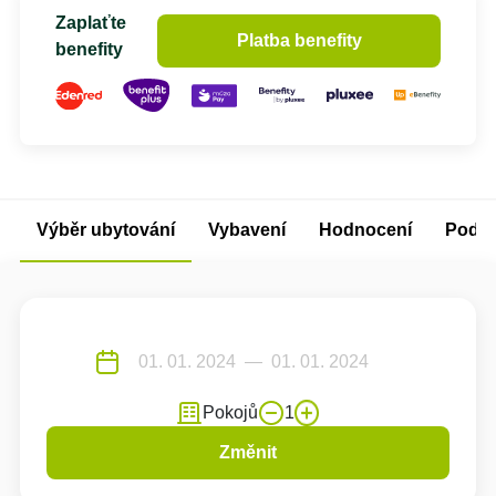
Zaplaťte
Platba benefity
benefity
Výběr ubytování
Vybavení
Hodnocení
Podm
Pokojů
1
Změnit