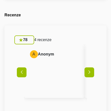
Recenze
78
4 recenze
A
Anonym
J
Juraj