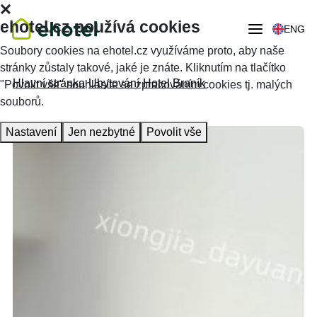
ehotel.cz používá cookies
ENG
Soubory cookies na ehotel.cz využíváme proto, aby naše
stránky zůstaly takové, jaké je znáte. Kliknutím na tlačítko
Hlavní stránka
Ubytování
Hotel Braník
"Povolit vše" souhlasíte se zpracováním cookies tj. malých
souborů.
Nastavení
Jen nezbytné
Povolit vše