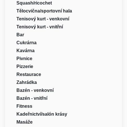
Squash/ricochet
Tělocvična/sportovní hala
Tenisový kurt - venkovní
Tenisový kurt - vnitřní
Bar
Cukrárna
Kavárna
Pivnice
Pizzerie
Restaurace
Zahrádka
Bazén - venkovní
Bazén - vnitřní
Fitness
Kadeřnictví/salón krásy
Masáže