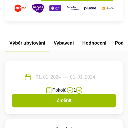
Výběr ubytování
Vybavení
Hodnocení
Podm
Pokojů
1
Změnit