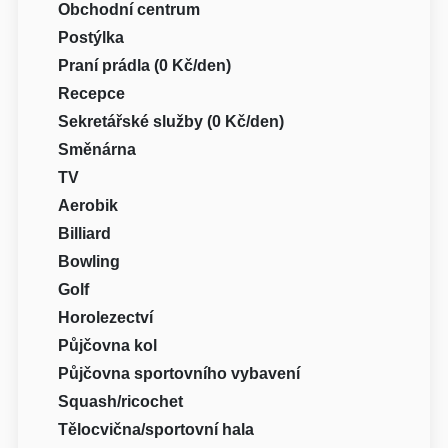
Obchodní centrum
Postýlka
Praní prádla (0 Kč/den)
Recepce
Sekretářské služby (0 Kč/den)
Směnárna
TV
Aerobik
Billiard
Bowling
Golf
Horolezectví
Půjčovna kol
Půjčovna sportovního vybavení
Squash/ricochet
Tělocvična/sportovní hala