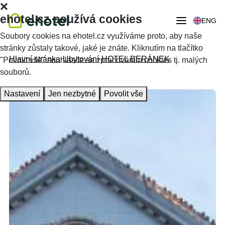
ehotel.cz používá cookies
ENG
Soubory cookies na ehotel.cz využíváme proto, aby naše
stránky zůstaly takové, jaké je znáte. Kliknutím na tlačítko
Hlavní stránka
Ubytování
HOTEL BERÁNEK
"Povolit vše" souhlasíte se zpracováním cookies tj. malých
souborů.
Nastavení
Jen nezbytné
Povolit vše