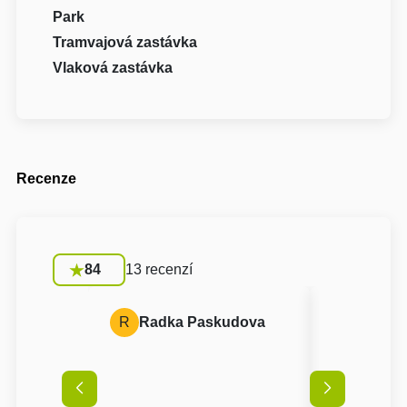
Park
Tramvajová zastávka
Vlaková zastávka
Recenze
84
13 recenzí
R
Radka Paskudova
A
Anon