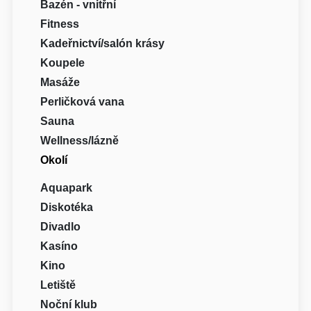
Bazén - vnitřní
Fitness
Kadeřnictví/salón krásy
Koupele
Masáže
Perličková vana
Sauna
Wellness/lázně
Okolí
Aquapark
Diskotéka
Divadlo
Kasíno
Kino
Letiště
Noční klub