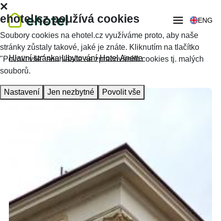
ehotel.cz používá cookies
ENG
Soubory cookies na ehotel.cz využíváme proto, aby naše
stránky zůstaly takové, jaké je znáte. Kliknutím na tlačítko
Hlavní stránka
Ubytování
Hotel Anette
"Povolit vše" souhlasíte se zpracováním cookies tj. malých
souborů.
Nastavení
Jen nezbytné
Povolit vše