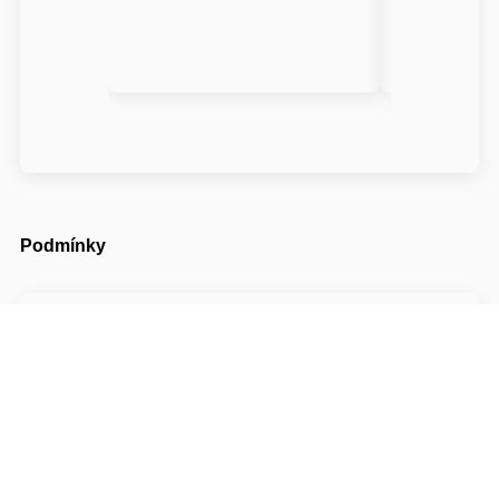
Podmínky
Příjezd možný od
14:00
Odjezd do
11:00
Cena pobytu nezahrnuje turistický poplatek