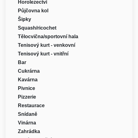
Horolezectví
Půjčovna kol
Šipky
Squash/ricochet
Tělocvična/sportovní hala
Tenisový kurt - venkovní
Tenisový kurt - vnitřní
Bar
Cukrárna
Kavárna
Pivnice
Pizzerie
Restaurace
Snídaně
Vinárna
Zahrádka