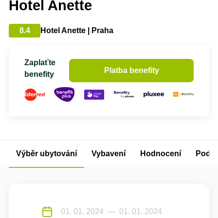
Hotel Anette
8.4
Hotel Anette | Praha
Zaplaťte
Platba benefity
benefity
Výběr ubytování
Vybavení
Hodnocení
Podm