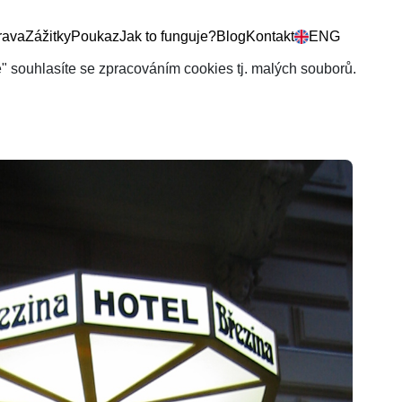
rava
Zážitky
Poukaz
Jak to funguje?
Blog
Kontakt
ENG
še" souhlasíte se zpracováním cookies tj. malých souborů.