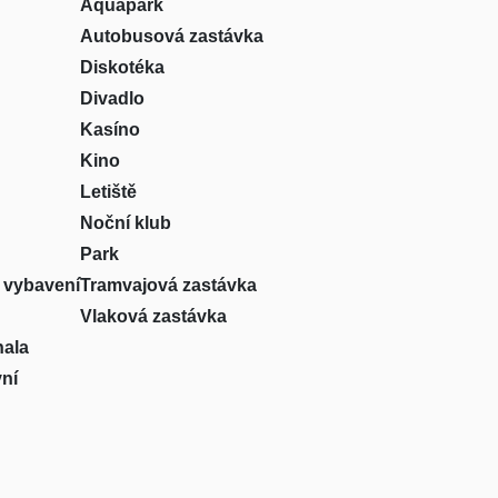
Aquapark
Autobusová zastávka
Diskotéka
Divadlo
Kasíno
Kino
Letiště
Noční klub
Park
 vybavení
Tramvajová zastávka
Vlaková zastávka
hala
vní