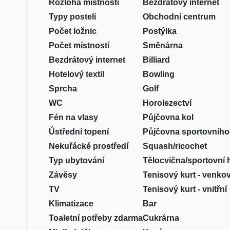
Rozloha místnosti
Bezdrátový internet
Typy postelí
Obchodní centrum
Počet ložnic
Postýlka
Počet místností
Směnárna
Bezdrátový internet
Billiard
Hotelový textil
Bowling
Sprcha
Golf
WC
Horolezectví
Fén na vlasy
Půjčovna kol
Ústřední topení
Půjčovna sportovního
Nekuřácké prostředí
Squash/ricochet
Typ ubytování
Tělocvična/sportovní 
Závěsy
Tenisový kurt - venko
TV
Tenisový kurt - vnitřní
Klimatizace
Bar
Toaletní potřeby zdarma
Cukrárna