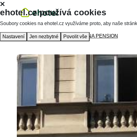
ehotel.cz používá cookies
Soubory cookies na ehotel.cz využíváme proto, aby naše stránky 
Hlavní stránka
Ubytování
BŘEZINA PENSION
Nastavení
Jen nezbytné
Povolit vše