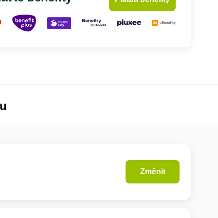
lu
Změnit