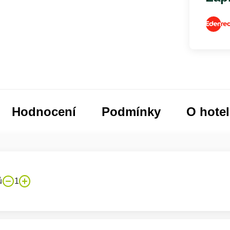
Hodnocení
Podmínky
O hote
ů
1