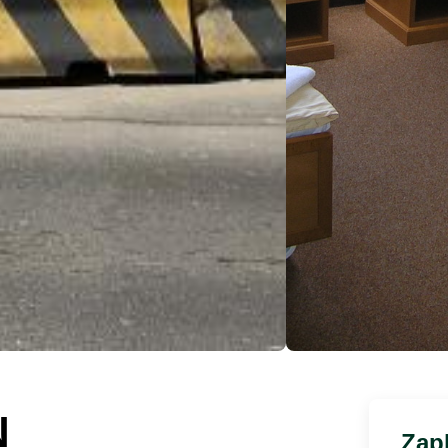
N
Zapl