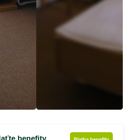
aťte benefity
Platba benefity