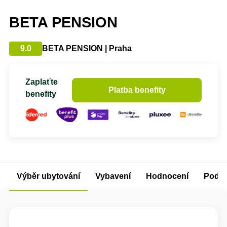
BETA PENSION
9.0
BETA PENSION | Praha
Zaplaťte
Platba benefity
benefity
Výběr ubytování
Vybavení
Hodnocení
Podm