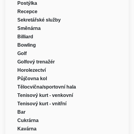
Postýlka
Recepce
Sekretářské služby
Směnárna
Billiard
Bowling
Golf
Golfový trenažér
Horolezectví
Půjčovna kol
Tělocvična/sportovní hala
Tenisový kurt - venkovní
Tenisový kurt - vnitřní
Bar
Cukrárna
Kavárna