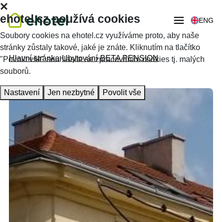
ehotel.cz používá cookies
ENG
Soubory cookies na ehotel.cz využíváme proto, aby naše
stránky zůstaly takové, jaké je znáte. Kliknutím na tlačítko
Hlavní stránka
Ubytování
BETA PENSION
"Povolit vše" souhlasíte se zpracováním cookies tj. malých
souborů.
Nastavení
Jen nezbytné
Povolit vše