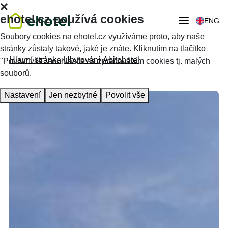
ehotel.cz používá cookies
ENG
Soubory cookies na ehotel.cz využíváme proto, aby naše
stránky zůstaly takové, jaké je znáte. Kliknutím na tlačítko
Hlavní stránka
Ubytování
Abitohotel
"Povolit vše" souhlasíte se zpracováním cookies tj. malých
souborů.
Nastavení
Jen nezbytné
Povolit vše