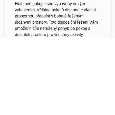
Hotelové pokoje jsou vybaveny novým
vybavením. Většina pokojů disponuje vlastní
prostornou předsíní s bohatě řešenými
úložnými prostory. Toto dispoziční řešení Vám
umožní ničím nerušený pohyb po pokoji a
dostatek prostoru pro všechny aktivity.
Praktické řešení nabízí i prostory toalety a
koupelny, které jsou řešeny odděleně s
přístupem z předsíně. Vybavení pokojů
odpovídá standardu*** a nabízí všechny
klasické hotelové prvky této kategorie. Na
každém patře je pro potřeby hostů k dispozici
plně zařízená moderní kuchyň. Na každém je
pokoji vlastní lednice.
Typy pokojů:
Jednolůžkový pokoj
Dvoulůžkový pokoj twin/double
Suite /1*1/ - dva oddělené jednolůžkové
pokoje se společnou halou a sociální