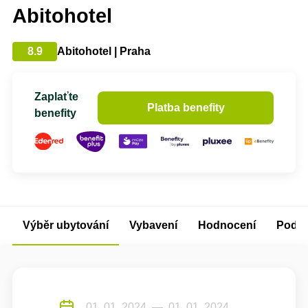
Abitohotel
8.9
Abitohotel | Praha
Zaplaťte
Platba benefity
benefity
Výběr ubytování
Vybavení
Hodnocení
Podm