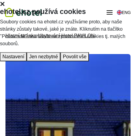
ehotel.cz používá cookies
ENG
Soubory cookies na ehotel.cz využíváme proto, aby naše
stránky zůstaly takové, jaké je znáte. Kliknutím na tlačítko
Hlavní stránka
Ubytování
Hotel PAVILON
"Povolit vše" souhlasíte se zpracováním cookies tj. malých
souborů.
Nastavení
Jen nezbytné
Povolit vše