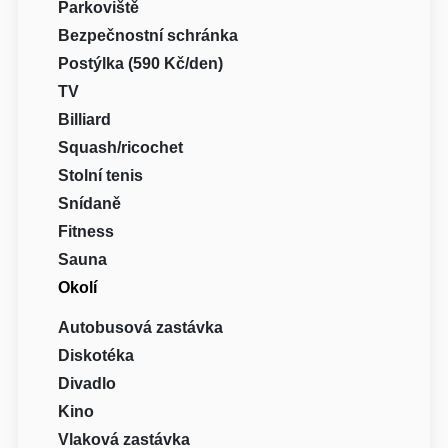
Parkoviště
Bezpečnostní schránka
Postýlka (590 Kč/den)
TV
Billiard
Squash/ricochet
Stolní tenis
Snídaně
Fitness
Sauna
Okolí
Autobusová zastávka
Diskotéka
Divadlo
Kino
Vlaková zastávka