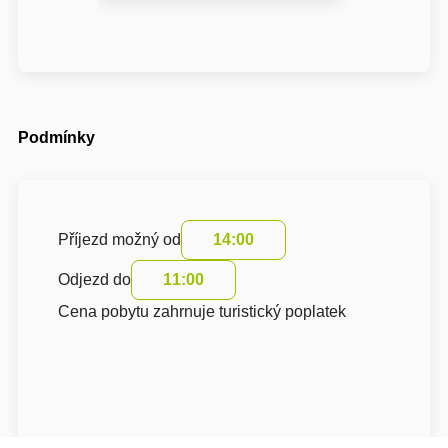
Podmínky
Příjezd možný od
14:00
Odjezd do
11:00
Cena pobytu zahrnuje turistický poplatek