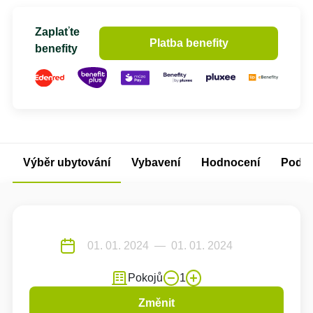
Zaplaťte
Platba benefity
benefity
Výběr ubytování
Vybavení
Hodnocení
Podm
Pokojů
1
Změnit