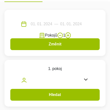
Pokojů
1
Změnit
1. pokoj
Hledat