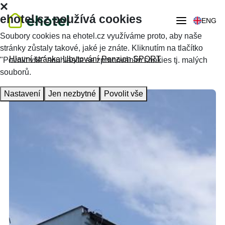
ehotel.cz používá cookies
ENG
Soubory cookies na ehotel.cz využíváme proto, aby naše
stránky zůstaly takové, jaké je znáte. Kliknutím na tlačítko
Hlavní stránka
Ubytování
Penzion SPORT
"Povolit vše" souhlasíte se zpracováním cookies tj. malých
souborů.
Nastavení
Jen nezbytné
Povolit vše