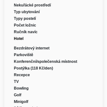
Nekuřácké prostředí
Typ ubytování
Typy postelí
Počet ložnic
Ručník navíc
Hotel
Bezdrátový internet
Parkoviště
Konferenční/společenská místnost
Postýlka (118 Kč/den)
Recepce
TV
Bowling
Golf
Minigolf