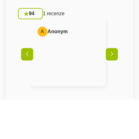
94
1 recenze
A
Anonym
Podmínky