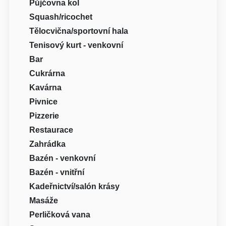
Půjčovna kol
Squash/ricochet
Tělocvična/sportovní hala
Tenisový kurt - venkovní
Bar
Cukrárna
Kavárna
Pivnice
Pizzerie
Restaurace
Zahrádka
Bazén - venkovní
Bazén - vnitřní
Kadeřnictví/salón krásy
Masáže
Perličková vana