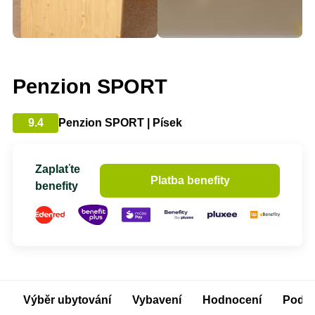
Penzion SPORT
9.4
Penzion SPORT | Písek
Zaplaťte
Platba benefity
benefity
Výběr ubytování
Vybavení
Hodnocení
Podm