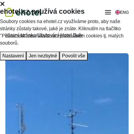
ehotel.cz používá cookies
ENG
Soubory cookies na ehotel.cz využíváme proto, aby naše
stránky zůstaly takové, jaké je znáte. Kliknutím na tlačítko
Hlavní stránka
Ubytování
Hotel Buly
"Povolit vše" souhlasíte se zpracováním cookies tj. malých
souborů.
Nastavení
Jen nezbytné
Povolit vše