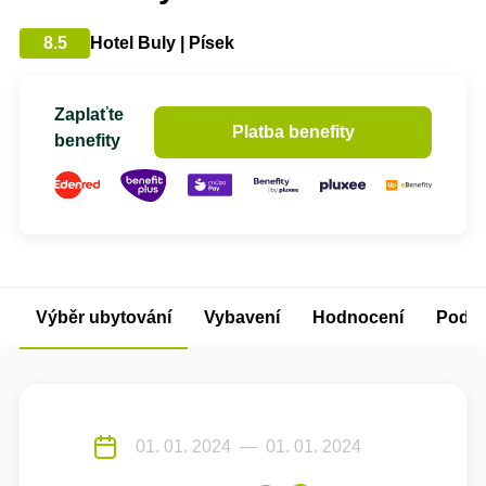
8.5
Hotel Buly | Písek
Zaplaťte
Platba benefity
benefity
Výběr ubytování
Vybavení
Hodnocení
Podm