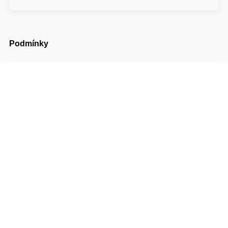
Podmínky
Příjezd možný od
14:00
Odjezd do
11:00
Cena pobytu zahrnuje turistický poplatek