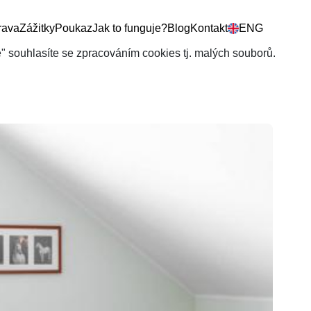
rava
Zážitky
Poukaz
Jak to funguje?
Blog
Kontakt
ENG
še" souhlasíte se zpracováním cookies tj. malých souborů.