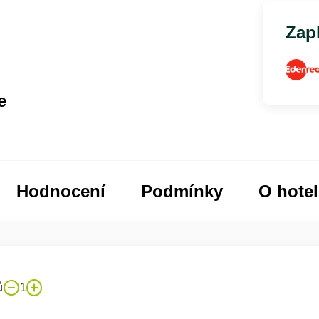
Zapl
e
Hodnocení
Podmínky
O hote
ů
1