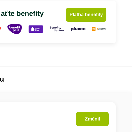
aťte benefity
Platba benefity
lu
Změnit