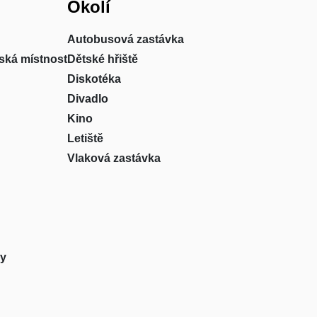
Okolí
Autobusová zastávka
ská místnost
Dětské hřiště
Diskotéka
Divadlo
Kino
Letiště
Vlaková zastávka
sy