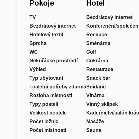
Pokoje
Hotel
TV
Bezdrátový internet
Bezdrátový internet
Konferenční/společen
Hotelový textil
Recepce
Sprcha
Směnárna
WC
Golf
Nekuřácké prostředí
Cukrárna
Výhled
Restaurace
Typ ubytování
Snack bar
Toaletní potřeby zdarma
Snídaně
Rozloha místnosti
Vinárna
Typy postelí
Vinný sklípek
Velikost postele
Kadeřnictví/salón krá
Počet ložnic
Masáže
Počet místností
Sauna