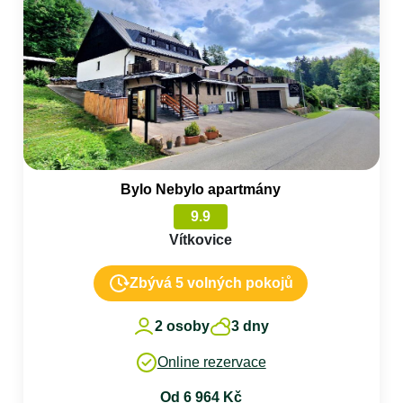
Bylo Nebylo apartmány
9.9
Vítkovice
Zbývá 5 volných pokojů
2 osoby
3 dny
Online rezervace
Od 6 964 Kč