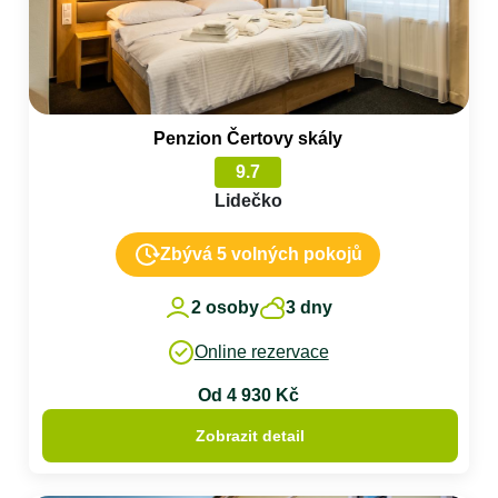
Penzion Čertovy skály
9.7
Lidečko
Zbývá 5 volných pokojů
2 osoby
3 dny
Online rezervace
Od 4 930 Kč
Zobrazit detail