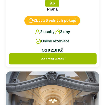
9.6
Praha
Zbývá 6 volných pokojů
2 osoby
3 dny
Online rezervace
Od 8 218 Kč
Zobrazit detail