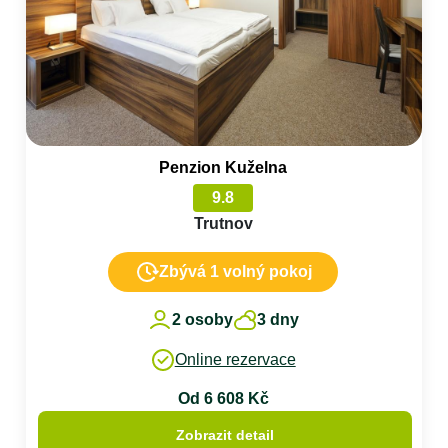
Penzion Kuželna
9.8
Trutnov
Zbývá 1 volný pokoj
2 osoby
3 dny
Online rezervace
Od 6 608 Kč
Zobrazit detail