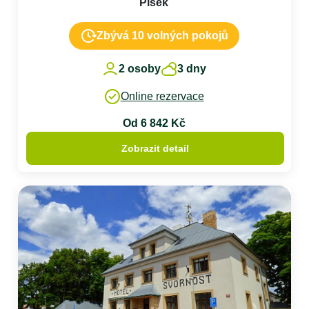
Písek
Zbývá 10 volných pokojů
2 osoby
3 dny
Online rezervace
Od 6 842 Kč
Zobrazit detail