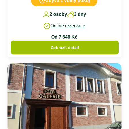
Zbývá 1 volný pokoj
2 osoby
3 dny
Online rezervace
Od 7 646 Kč
Zobrazit detail