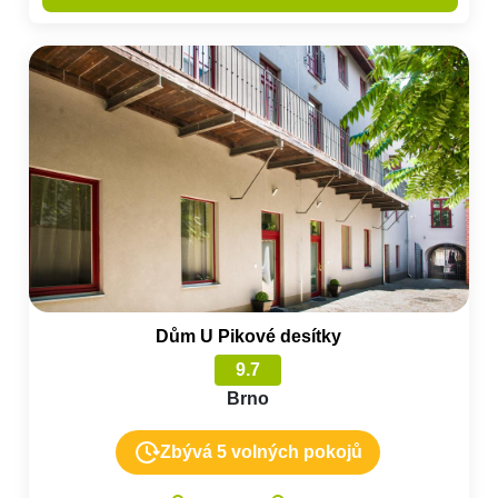
Dům U Pikové desítky
9.7
Brno
Zbývá 5 volných pokojů