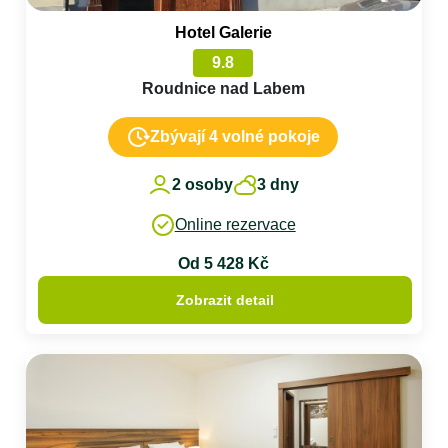
Hotel Galerie
9.8
Roudnice nad Labem
Zbývají 4 volné pokoje
2 osoby
3 dny
Online rezervace
Od 5 428 Kč
Zobrazit detail