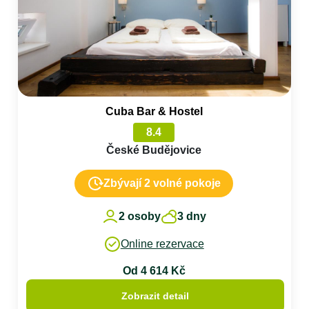
Cuba Bar & Hostel
8.4
České Budějovice
Zbývají 2 volné pokoje
2 osoby
3 dny
Online rezervace
Od 4 614 Kč
Zobrazit detail