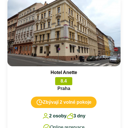
Hotel Anette
8.4
Praha
Zbývají 2 volné pokoje
2 osoby
3 dny
Online rezervace