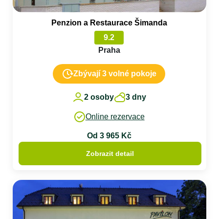
Penzion a Restaurace Šimanda
9.2
Praha
Zbývají 3 volné pokoje
2 osoby
3 dny
Online rezervace
Od 3 965 Kč
Zobrazit detail