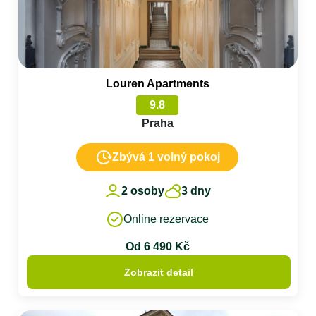
Louren Apartments
9.8
Praha
Zbývá 1 volný pokoj
2 osoby
3 dny
Online rezervace
Od 6 490 Kč
Zobrazit detail