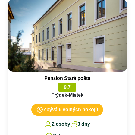
Penzion Stará pošta
9.7
Frýdek-Místek
Zbývá 6 volných pokojů
2 osoby
3 dny