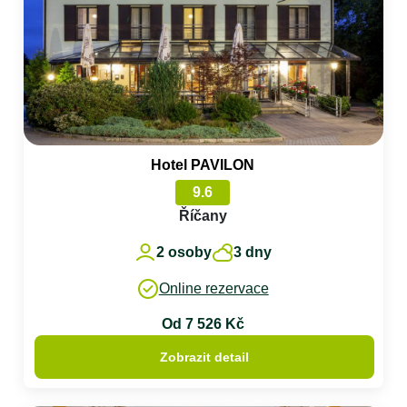
Hotel PAVILON
9.6
Říčany
2 osoby
3 dny
Online rezervace
Od 7 526 Kč
Zobrazit detail