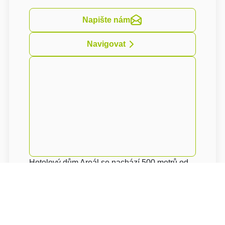
Napište nám
Navigovat
Hotelový dům Areál se nachází 500 metrů od
ČEZ Arény a 200 metrů od Bělského
lesoparku. Poskytuje ubytování v pokojích s
bezplatným Wi-Fi, TV a ledničkou. Personál
na recepci je k dispozici 24 hodin denně.