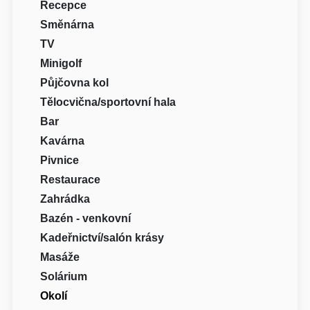
Recepce
Směnárna
TV
Minigolf
Půjčovna kol
Tělocvična/sportovní hala
Bar
Kavárna
Pivnice
Restaurace
Zahrádka
Bazén - venkovní
Kadeřnictví/salón krásy
Masáže
Solárium
Okolí