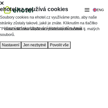
ehotel.cz používá cookies
ENG
Soubory cookies na ehotel.cz využíváme proto, aby naše
stránky zůstaly takové, jaké je znáte. Kliknutím na tlačítko
Hlavní stránka
Ubytování
Hotelový dům Areál
"Povolit vše" souhlasíte se zpracováním cookies tj. malých
souborů.
Nastavení
Jen nezbytné
Povolit vše