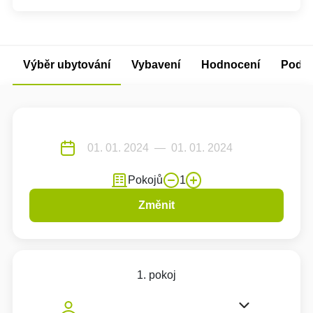
Výběr ubytování
Vybavení
Hodnocení
Podm
Pokojů
1
Změnit
1. pokoj