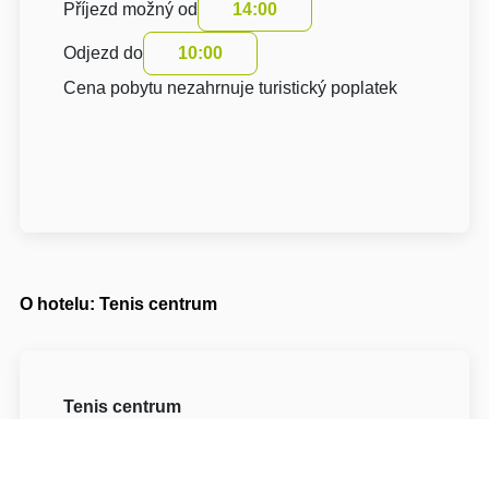
Příjezd možný od
14:00
Odjezd do
10:00
Cena pobytu nezahrnuje turistický poplatek
O hotelu: Tenis centrum
Tenis centrum
Karlovecká 2918/1B
74707 Opava Opava