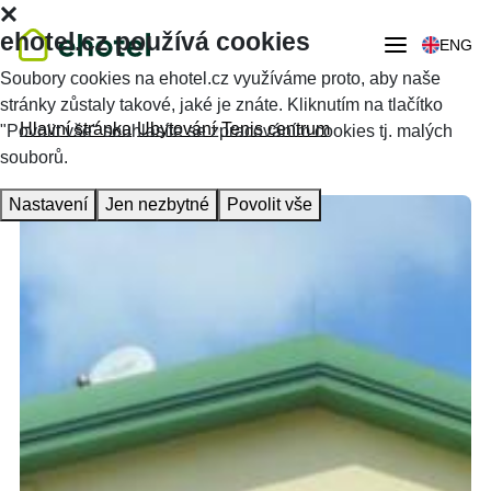
ehotel.cz používá cookies
ENG
Soubory cookies na ehotel.cz využíváme proto, aby naše
stránky zůstaly takové, jaké je znáte. Kliknutím na tlačítko
Hlavní stránka
Ubytování
Tenis centrum
"Povolit vše" souhlasíte se zpracováním cookies tj. malých
souborů.
Nastavení
Jen nezbytné
Povolit vše