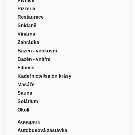
Pivnice
Pizzerie
Restaurace
Snídaně
Vinárna
Zahrádka
Bazén - venkovní
Bazén - vnitřní
Fitness
Kadeřnictví/salón krásy
Masáže
Sauna
Solárium
Okolí
Aquapark
Autobusová zastávka