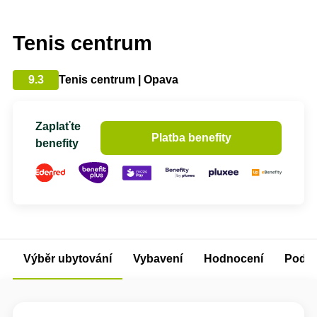
Tenis centrum
9.3
Tenis centrum | Opava
Zaplaťte
Platba benefity
benefity
Výběr ubytování
Vybavení
Hodnocení
Podm