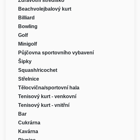
Zdravotní středisko
Beachvolejbalový kurt
Billiard
Bowling
Golf
Minigolf
Půjčovna sportovního vybavení
Šipky
Squash/ricochet
Střelnice
Tělocvična/sportovní hala
Tenisový kurt - venkovní
Tenisový kurt - vnitřní
Bar
Cukrárna
Kavárna