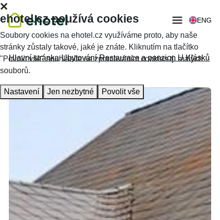
ehotel.cz používá cookies
ENG
Soubory cookies na ehotel.cz využíváme proto, aby naše
stránky zůstaly takové, jaké je znáte. Kliknutím na tlačítko
Hlavní stránka
Ubytování
Restaurace a penzion U Klásků
"Povolit vše" souhlasíte se zpracováním cookies tj. malých
souborů.
Nastavení
Jen nezbytné
Povolit vše