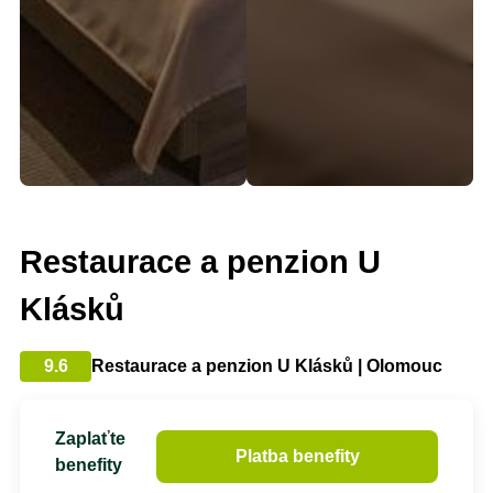
Restaurace a penzion U
Klásků
9.6
Restaurace a penzion U Klásků | Olomouc
Zaplaťte
Platba benefity
benefity