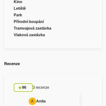
Kino
Letiště
Park
Přírodní koupání
Tramvajová zastávka
Vlaková zastávka
Recenze
96
3 recenze
A
Anita
A
Anon