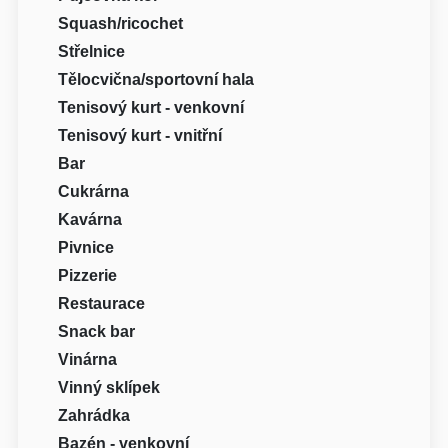
Squash/ricochet
Střelnice
Tělocvična/sportovní hala
Tenisový kurt - venkovní
Tenisový kurt - vnitřní
Bar
Cukrárna
Kavárna
Pivnice
Pizzerie
Restaurace
Snack bar
Vinárna
Vinný sklípek
Zahrádka
Bazén - venkovní