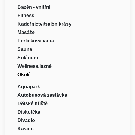
Bazén - vnitřní
Fitness
Kadeřnictví/salón krásy
Masáže
Perličková vana
Sauna
Solárium
Wellness/lázně
Okolí
Aquapark
Autobusová zastávka
Dětské hřiště
Diskotéka
Divadlo
Kasíno