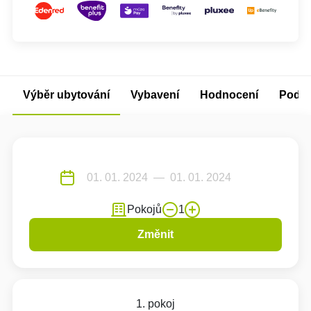
Výběr ubytování
Vybavení
Hodnocení
Podm
Pokojů
1
Změnit
1. pokoj