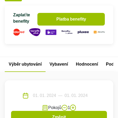
Zaplaťte
Platba benefity
benefity
Výběr ubytování
Vybavení
Hodnocení
Podm
Pokojů
1
Změnit