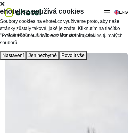
ehotel.cz používá cookies
ENG
Soubory cookies na ehotel.cz využíváme proto, aby naše
stránky zůstaly takové, jaké je znáte. Kliknutím na tlačítko
Hlavní stránka
Ubytování
Penzion Fojtství
"Povolit vše" souhlasíte se zpracováním cookies tj. malých
souborů.
Nastavení
Jen nezbytné
Povolit vše