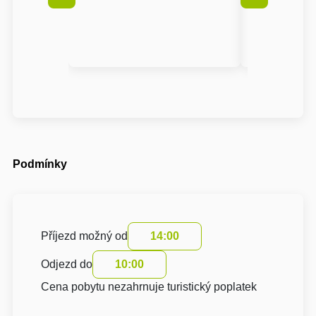
Podmínky
Příjezd možný od
14:00
Odjezd do
10:00
Cena pobytu nezahrnuje turistický poplatek