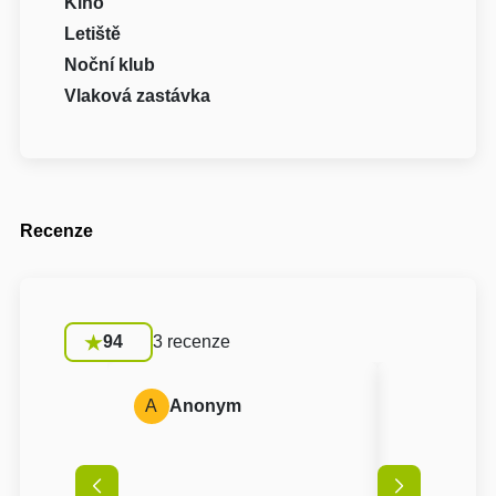
Kino
Letiště
Noční klub
Vlaková zastávka
Recenze
94
3 recenze
A
Anonym
D
Daniel