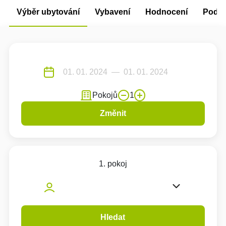
Výběr ubytování
Vybavení
Hodnocení
Podm
Pokojů
1
Změnit
1. pokoj
Hledat