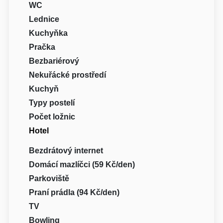
WC
Lednice
Kuchyňka
Pračka
Bezbariérový
Nekuřácké prostředí
Kuchyň
Typy postelí
Počet ložnic
Hotel
Bezdrátový internet
Domácí mazlíčci (59 Kč/den)
Parkoviště
Praní prádla (94 Kč/den)
TV
Bowling