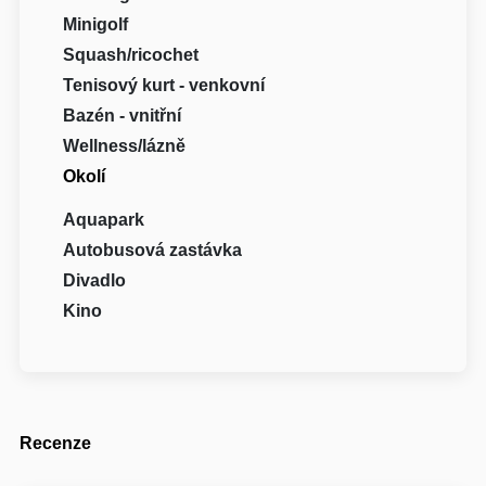
Minigolf
Squash/ricochet
Tenisový kurt - venkovní
Bazén - vnitřní
Wellness/lázně
Okolí
Aquapark
Autobusová zastávka
Divadlo
Kino
Recenze