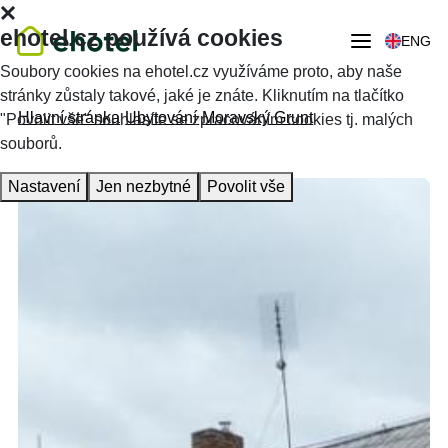
ehotel.cz používá cookies
ENG
Soubory cookies na ehotel.cz využíváme proto, aby naše
stránky zůstaly takové, jaké je znáte. Kliknutím na tlačítko
Hlavní stránka
Ubytování
Moravský Grunt
"Povolit vše" souhlasíte se zpracováním cookies tj. malých
souborů.
Nastavení
Jen nezbytné
Povolit vše