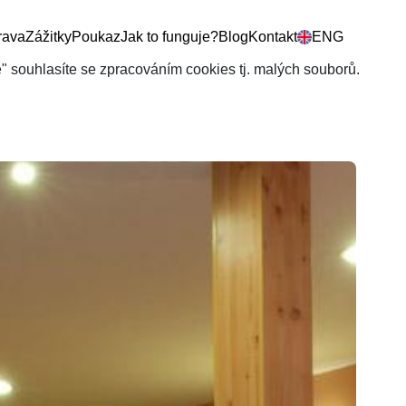
rava
Zážitky
Poukaz
Jak to funguje?
Blog
Kontakt
ENG
še" souhlasíte se zpracováním cookies tj. malých souborů.