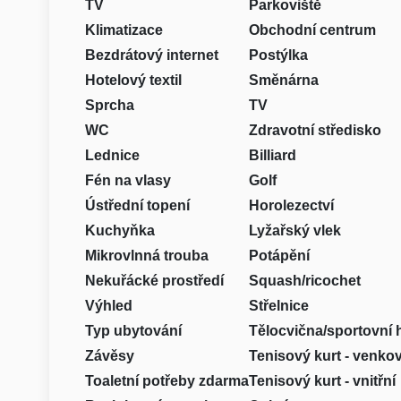
TV
Parkoviště
Klimatizace
Obchodní centrum
Bezdrátový internet
Postýlka
Hotelový textil
Směnárna
Sprcha
TV
WC
Zdravotní středisko
Lednice
Billiard
Fén na vlasy
Golf
Ústřední topení
Horolezectví
Kuchyňka
Lyžařský vlek
Mikrovlnná trouba
Potápění
Nekuřácké prostředí
Squash/ricochet
Výhled
Střelnice
Typ ubytování
Tělocvična/sportovní 
Závěsy
Tenisový kurt - venko
Toaletní potřeby zdarma
Tenisový kurt - vnitřní