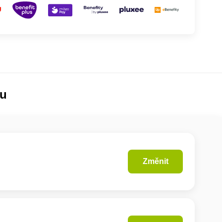
lu
Změnit