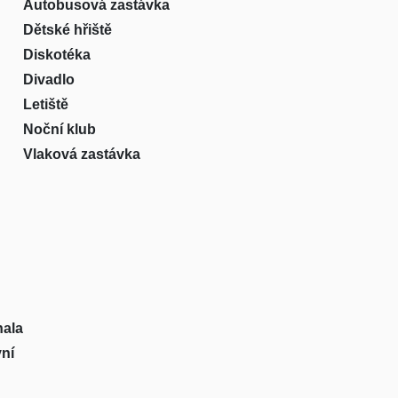
Autobusová zastávka
Dětské hřiště
Diskotéka
Divadlo
Letiště
Noční klub
Vlaková zastávka
hala
vní