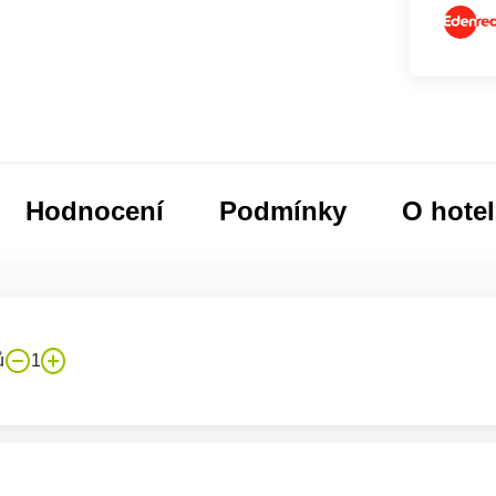
Hodnocení
Podmínky
O hote
ů
1