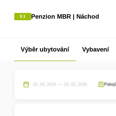
Penzion MBR | Náchod
9.3
Výběr ubytování
Vybavení
Pokoj