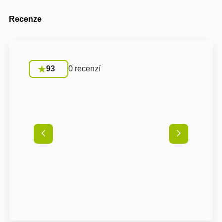
Recenze
93
0 recenzí