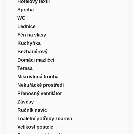
Hotelový textil
Sprcha
WC
Lednice
Fén na vlasy
Kuchyňka
Bezbariérový
Domácí mazlíčci
Terasa
Mikrovlnná trouba
Nekuřácké prostředí
Přenosný ventilátor
Závěsy
Ručník navíc
Toaletní potřeby zdarma
Velikost postele