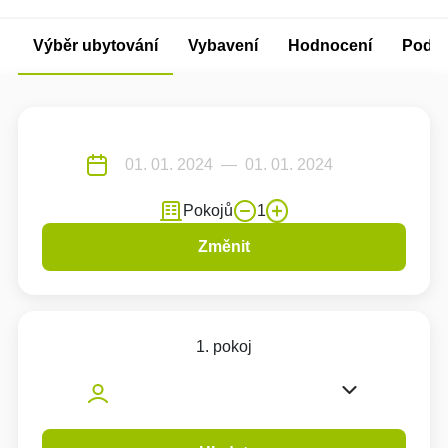
Výběr ubytování
Vybavení
Hodnocení
Podm
Pokojů
1
Změnit
1. pokoj