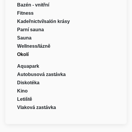
Bazén - vnitřní
Fitness
Kadeřnictví/salón krásy
Parní sauna
Sauna
Wellness/lázně
Okolí
Aquapark
Autobusová zastávka
Diskotéka
Kino
Letiště
Vlaková zastávka