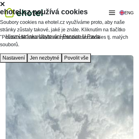
ehotel.cz používá cookies
ENG
Soubory cookies na ehotel.cz využíváme proto, aby naše
stránky zůstaly takové, jaké je znáte. Kliknutím na tlačítko
Hlavní stránka
Ubytování
Penzion U Pavla
"Povolit vše" souhlasíte se zpracováním cookies tj. malých
souborů.
Nastavení
Jen nezbytné
Povolit vše