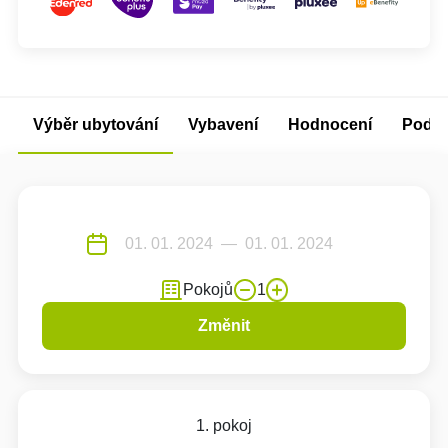
Výběr ubytování
Vybavení
Hodnocení
Podm
Pokojů
1
Změnit
1. pokoj