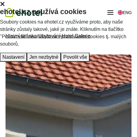
ehotel.cz používá cookies
ENG
Soubory cookies na ehotel.cz využíváme proto, aby naše
stránky zůstaly takové, jaké je znáte. Kliknutím na tlačítko
Hlavní stránka
Ubytování
Hotel Galerie
"Povolit vše" souhlasíte se zpracováním cookies tj. malých
souborů.
Nastavení
Jen nezbytné
Povolit vše