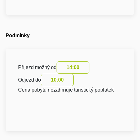
Podmínky
Příjezd možný od
14:00
Odjezd do
10:00
Cena pobytu nezahrnuje turistický poplatek