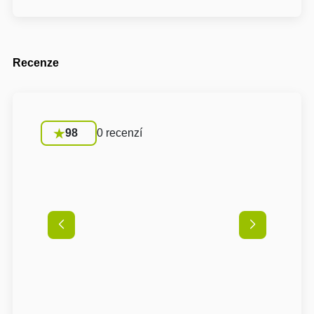
Recenze
98
0 recenzí