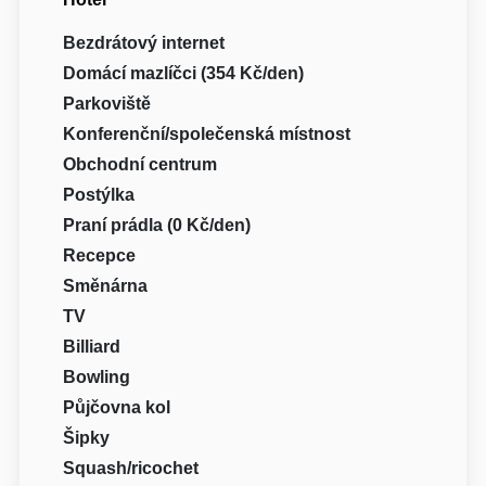
Bezdrátový internet
Domácí mazlíčci (354 Kč/den)
Parkoviště
Konferenční/společenská místnost
Obchodní centrum
Postýlka
Praní prádla (0 Kč/den)
Recepce
Směnárna
TV
Billiard
Bowling
Půjčovna kol
Šipky
Squash/ricochet