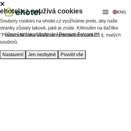
ehotel.cz používá cookies
ENG
Soubory cookies na ehotel.cz využíváme proto, aby naše
stránky zůstaly takové, jaké je znáte. Kliknutím na tlačítko
Hlavní stránka
Ubytování
Pension Falconi ***
"Povolit vše" souhlasíte se zpracováním cookies tj. malých
souborů.
Nastavení
Jen nezbytné
Povolit vše