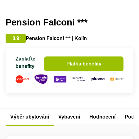
Pension Falconi ***
8.9
Pension Falconi *** | Kolín
Zaplaťte
Platba benefity
benefity
Výběr ubytování
Vybavení
Hodnocení
Podm