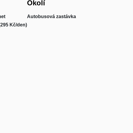
Okolí
net
Autobusová zastávka
(295 Kč/den)