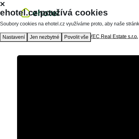
ehotel.cz používá cookies
Soubory cookies na ehotel.cz využíváme proto, aby naše stránky 
Hlavní stránka
Ubytování
KLÍNOVEC Real Estate s.r.o.
Nastavení
Jen nezbytné
Povolit vše