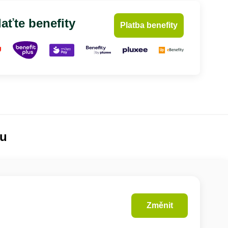
aťte benefity
Platba benefity
lu
Změnit