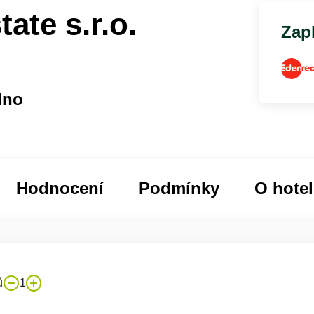
te s.r.o.
Zapl
dno
Hodnocení
Podmínky
O hote
ů
1