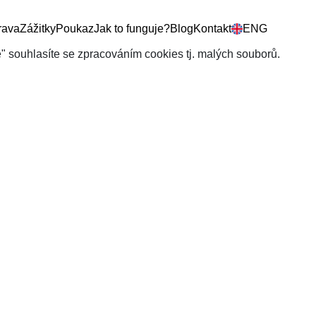
rava
Zážitky
Poukaz
Jak to funguje?
Blog
Kontakt
ENG
še" souhlasíte se zpracováním cookies tj. malých souborů.