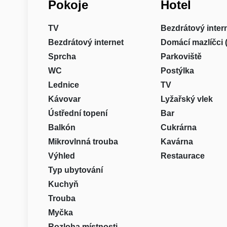
Pokoje
Hotel
TV
Bezdrátový inter
Bezdrátový internet
Domácí mazlíčci 
Sprcha
Parkoviště
WC
Postýlka
Lednice
TV
Kávovar
Lyžařský vlek
Ústřední topení
Bar
Balkón
Cukrárna
Mikrovlnná trouba
Kavárna
Výhled
Restaurace
Typ ubytování
Kuchyň
Trouba
Myčka
Rozloha místnosti