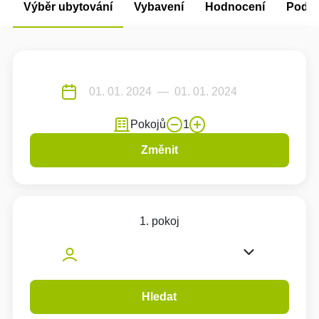
Výběr ubytování
Vybavení
Hodnocení
Podm
Pokojů
1
Změnit
1. pokoj
Hledat