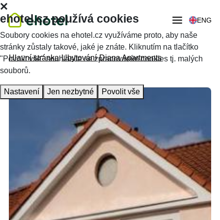
ehotel.cz používá cookies
ENG
Soubory cookies na ehotel.cz využíváme proto, aby naše
stránky zůstaly takové, jaké je znáte. Kliknutím na tlačítko
Hlavní stránka
Ubytování
Diana Apartments
"Povolit vše" souhlasíte se zpracováním cookies tj. malých
souborů.
Nastavení
Jen nezbytné
Povolit vše