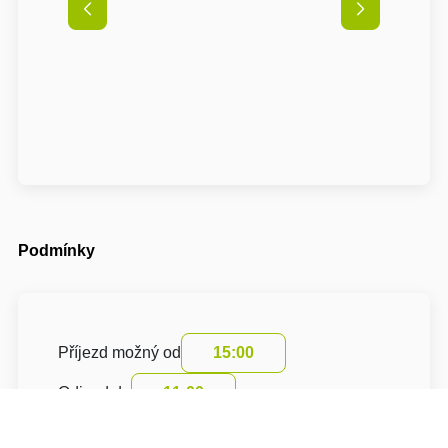
Podmínky
Příjezd možný od
15:00
Odjezd do
11:00
Cena pobytu zahrnuje turistický poplatek