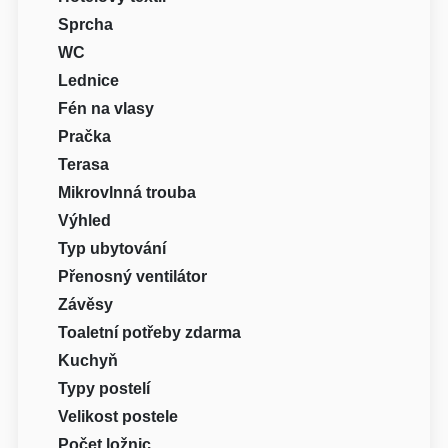
Sprcha
WC
Lednice
Fén na vlasy
Pračka
Terasa
Mikrovlnná trouba
Výhled
Typ ubytování
Přenosný ventilátor
Závěsy
Toaletní potřeby zdarma
Kuchyň
Typy postelí
Velikost postele
Počet ložnic