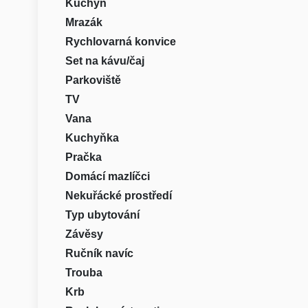
Kuchyň
Mrazák
Rychlovarná konvice
Set na kávu/čaj
Parkoviště
TV
Vana
Kuchyňka
Pračka
Domácí mazlíčci
Nekuřácké prostředí
Typ ubytování
Závěsy
Ručník navíc
Trouba
Krb