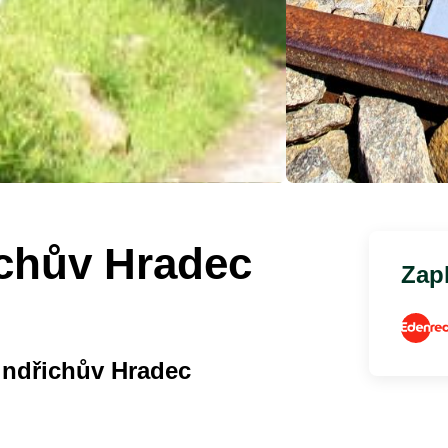
ichův Hradec
Zapl
indřichův Hradec