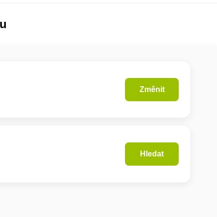
lu
Změnit
Hledat