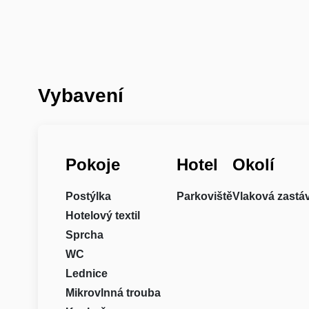
Vybavení
Pokoje
Hotel
Okolí
Postýlka
Parkoviště
Vlaková zastá
Hotelový textil
Sprcha
WC
Lednice
Mikrovlnná trouba