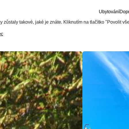
Ubytování
Dop
zůstaly takové, jaké je znáte. Kliknutím na tlačítko "Povolit v
ec