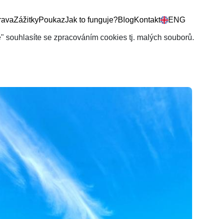
rava
Zážitky
Poukaz
Jak to funguje?
Blog
Kontakt
ENG
še" souhlasíte se zpracováním cookies tj. malých souborů.