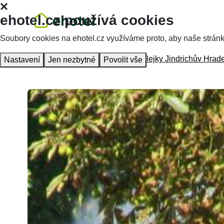
ehotel.cz používá cookies
Soubory cookies na ehotel.cz využíváme proto, aby naše stránky 
Hlavní stránka
Ubytování
Úzkokolejky Jindrichův Hrad
Nastavení
Jen nezbytné
Povolit vše