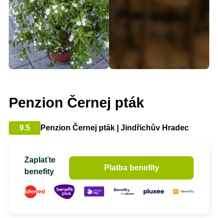
Penzion Černej pták
9.5
Penzion Černej pták | Jindřichův Hradec
Zaplaťte
Platba benefity
benefity