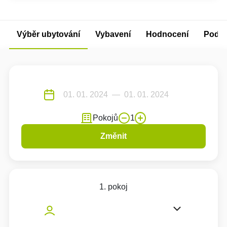
Výběr ubytování
Vybavení
Hodnocení
Podm
Pokojů
1
Změnit
1. pokoj