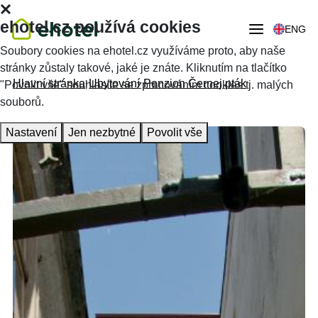
ehotel.cz používá cookies
ENG
Soubory cookies na ehotel.cz využíváme proto, aby naše
stránky zůstaly takové, jaké je znáte. Kliknutím na tlačítko
Hlavní stránka
Ubytování
Penzion Černej pták
"Povolit vše" souhlasíte se zpracováním cookies tj. malých
souborů.
Nastavení
Jen nezbytné
Povolit vše