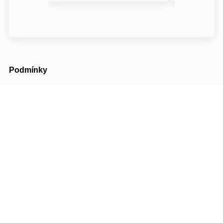
Podmínky
Příjezd možný od
14:00
Odjezd do
10:30
Cena pobytu nezahrnuje turistický poplatek