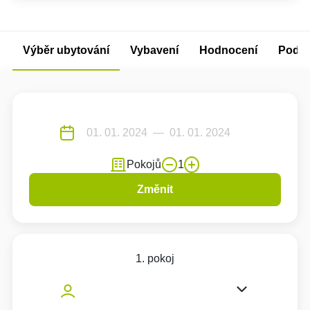
Výběr ubytování
Vybavení
Hodnocení
Podm
Pokojů
1
Změnit
1. pokoj