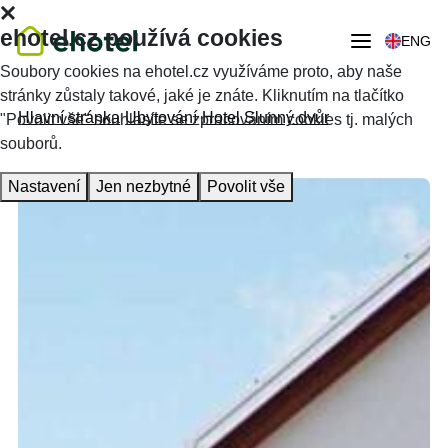
ehotel.cz používá cookies
ENG
Soubory cookies na ehotel.cz využíváme proto, aby naše
stránky zůstaly takové, jaké je znáte. Kliknutím na tlačítko
Hlavní stránka
Ubytování
Hotel Slunný dvůr
"Povolit vše" souhlasíte se zpracováním cookies tj. malých
souborů.
Nastavení
Jen nezbytné
Povolit vše