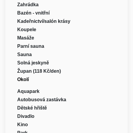
Zahrádka
Bazén - vnitřní
Kadeřnictví/salón krásy
Koupele
Masáže
Parní sauna
Sauna
Solná jeskyně
Župan (118 Kč/den)
Okolí
Aquapark
Autobusová zastávka
Dětské hřiště
Divadlo
Kino
Park