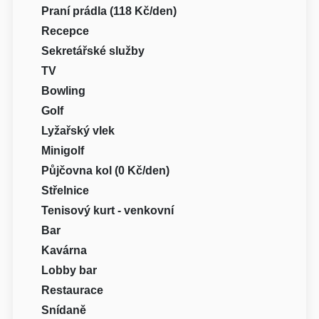
Praní prádla (118 Kč/den)
Recepce
Sekretářské služby
TV
Bowling
Golf
Lyžařský vlek
Minigolf
Půjčovna kol (0 Kč/den)
Střelnice
Tenisový kurt - venkovní
Bar
Kavárna
Lobby bar
Restaurace
Snídaně