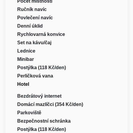
Počet místností
Ručník navíc
Povlečení navíc
Denní úklid
Rychlovarná konvice
Set na kávu/čaj
Lednice
Minibar
Postýlka (118 Kč/den)
Perličková vana
Hotel
Bezdrátový internet
Domácí mazlíčci (354 Kč/den)
Parkoviště
Bezpečnostní schránka
Postýlka (118 Kč/den)