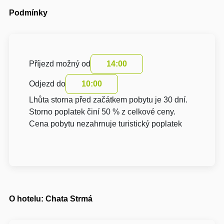
Podmínky
Příjezd možný od
14:00
Odjezd do
10:00
Lhůta storna před začátkem pobytu je 30 dní.
Storno poplatek činí 50 % z celkové ceny.
Cena pobytu nezahrnuje turistický poplatek
O hotelu: Chata Strmá