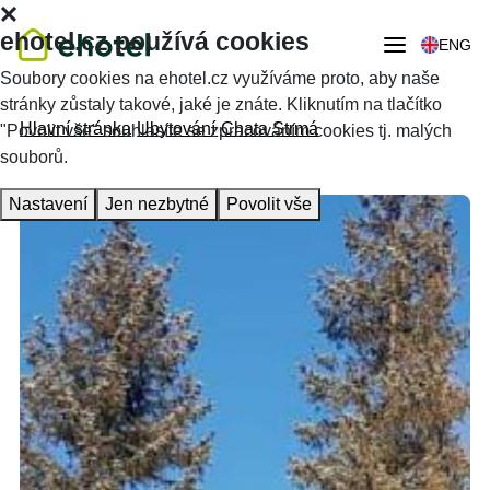
ehotel.cz používá cookies
ENG
Soubory cookies na ehotel.cz využíváme proto, aby naše
stránky zůstaly takové, jaké je znáte. Kliknutím na tlačítko
Hlavní stránka
Ubytování
Chata Strmá
"Povolit vše" souhlasíte se zpracováním cookies tj. malých
souborů.
Nastavení
Jen nezbytné
Povolit vše