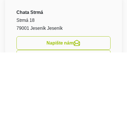
Chata Strmá
Strmá 18
79001 Jeseník Jeseník
Napište nám
Navigovat
​Chata nedaleko CHKO Rejvíz, na krásném