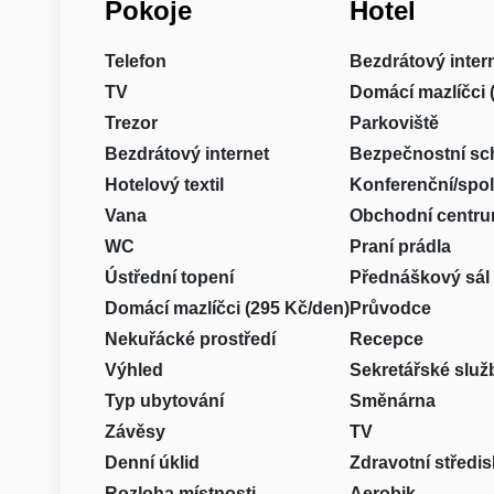
Pokoje
Hotel
Telefon
Bezdrátový inter
TV
Domácí mazlíčci 
Trezor
Parkoviště
Bezdrátový internet
Bezpečnostní sc
Hotelový textil
Konferenční/spo
Vana
Obchodní centr
WC
Praní prádla
Ústřední topení
Přednáškový sál
Domácí mazlíčci (295 Kč/den)
Průvodce
Nekuřácké prostředí
Recepce
Výhled
Sekretářské služ
Typ ubytování
Směnárna
Závěsy
TV
Denní úklid
Zdravotní středi
Rozloha místnosti
Aerobik