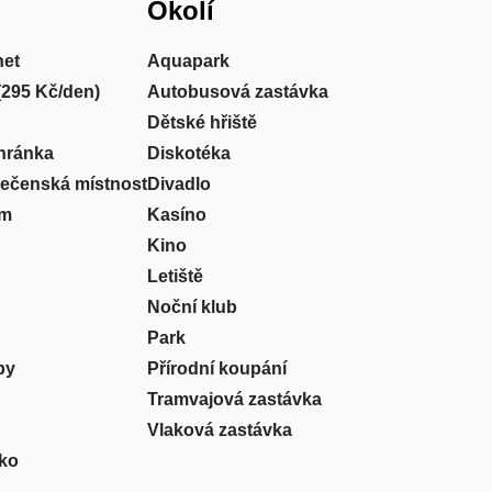
Okolí
net
Aquapark
(295 Kč/den)
Autobusová zastávka
Dětské hřiště
hránka
Diskotéka
lečenská místnost
Divadlo
um
Kasíno
Kino
Letiště
Noční klub
Park
by
Přírodní koupání
Tramvajová zastávka
Vlaková zastávka
sko