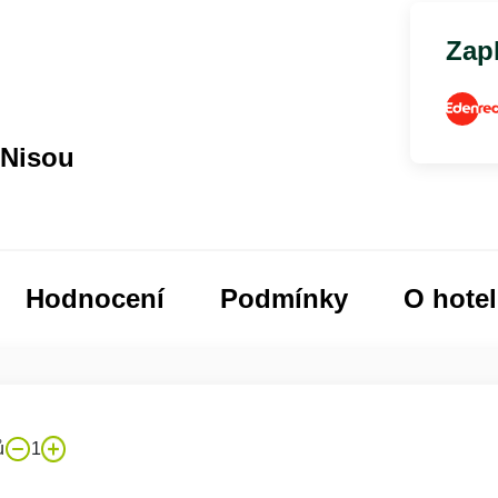
Zapl
 Nisou
Hodnocení
Podmínky
O hote
ů
1