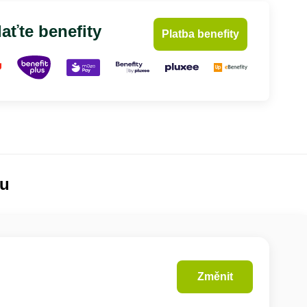
aťte benefity
Platba benefity
lu
Změnit