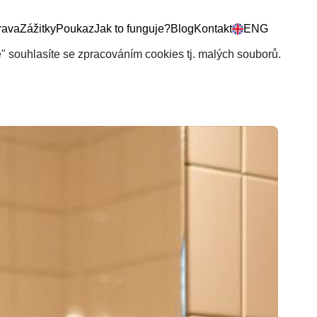
rava
Zážitky
Poukaz
Jak to funguje?
Blog
Kontakt
ENG
še" souhlasíte se zpracováním cookies tj. malých souborů.