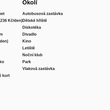
Okolí
net
Autobusová zastávka
(236 Kč/den)
Dětské hřiště
Diskotéka
um
Divadlo
/den)
Kino
Letiště
Noční klub
sko
Park
Vlaková zastávka
 kurt