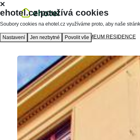
ehotel.cz používá cookies
Soubory cookies na ehotel.cz využíváme proto, aby naše stránky 
Hlavní stránka
Ubytování
BOROMEUM RESIDENCE
Nastavení
Jen nezbytné
Povolit vše