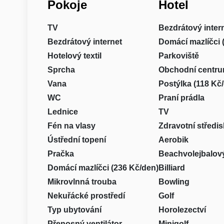
Pokoje
Hotel
TV
Bezdrátový inter
Bezdrátový internet
Domácí mazlíčci 
Hotelový textil
Parkoviště
Sprcha
Obchodní centr
Vana
Postýlka (118 Kč
WC
Praní prádla
Lednice
TV
Fén na vlasy
Zdravotní středi
Ústřední topení
Aerobik
Pračka
Beachvolejbalový
Domácí mazlíčci (236 Kč/den)
Billiard
Mikrovlnná trouba
Bowling
Nekuřácké prostředí
Golf
Typ ubytování
Horolezectví
Přenosný ventilátor
Minigolf