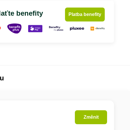
aťte benefity
Platba benefity
lu
Změnit