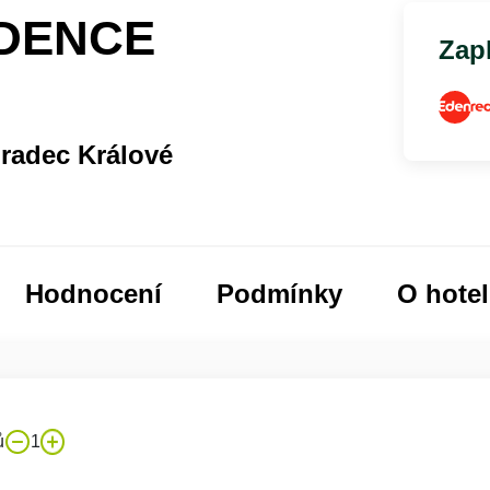
DENCE
Zapl
adec Králové
Hodnocení
Podmínky
O hote
ů
1