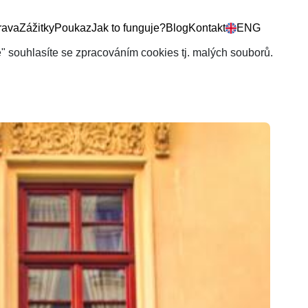
rava
Zážitky
Poukaz
Jak to funguje?
Blog
Kontakt
ENG
še" souhlasíte se zpracováním cookies tj. malých souborů.