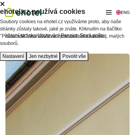
ehotel.cz používá cookies
ENG
Soubory cookies na ehotel.cz využíváme proto, aby naše
stránky zůstaly takové, jaké je znáte. Kliknutím na tlačítko
Hlavní stránka
Ubytování
Penzion Stará pošta
"Povolit vše" souhlasíte se zpracováním cookies tj. malých
souborů.
Nastavení
Jen nezbytné
Povolit vše