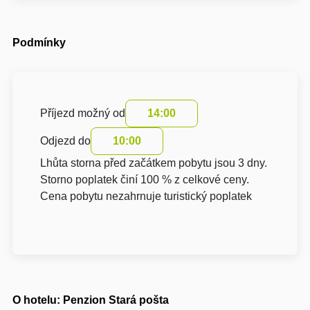
Podmínky
Příjezd možný od
14:00
Odjezd do
10:00
Lhůta storna před začátkem pobytu jsou 3 dny.
Storno poplatek činí 100 % z celkové ceny.
Cena pobytu nezahrnuje turistický poplatek
O hotelu: Penzion Stará pošta