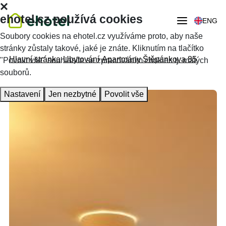
ehotel.cz používá cookies
ENG
Soubory cookies na ehotel.cz využíváme proto, aby naše
stránky zůstaly takové, jaké je znáte. Kliknutím na tlačítko
Hlavní stránka
Ubytování
Apartmány Štěpánkova 85
"Povolit vše" souhlasíte se zpracováním cookies tj. malých
souborů.
Nastavení
Jen nezbytné
Povolit vše