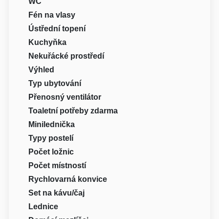
WC
Fén na vlasy
Ústřední topení
Kuchyňka
Nekuřácké prostředí
Výhled
Typ ubytování
Přenosný ventilátor
Toaletní potřeby zdarma
Minilednička
Typy postelí
Počet ložnic
Počet místností
Rychlovarná konvice
Set na kávu/čaj
Lednice