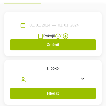
Pokojů
1
Změnit
1. pokoj
Hledat