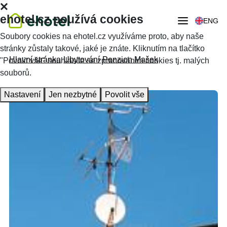
ehotel.cz používá cookies
ENG
Soubory cookies na ehotel.cz využíváme proto, aby naše
stránky zůstaly takové, jaké je znáte. Kliknutím na tlačítko
Hlavní stránka
Ubytování
Penzion Mašek
"Povolit vše" souhlasíte se zpracováním cookies tj. malých
souborů.
Nastavení
Jen nezbytné
Povolit vše