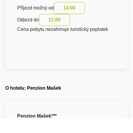
Příjezd možný od
14:00
Odjezd do
11:00
Cena pobytu nezahrnuje turistický poplatek
O hotelu: Penzion Mašek
Penzion Mašek***
Americká 2253/104
35002 Cheb Cheb