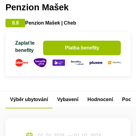
Penzion Mašek
8.8
Penzion Mašek | Cheb
Zaplaťte
Platba benefity
benefity
Výběr ubytování
Vybavení
Hodnocení
Podm