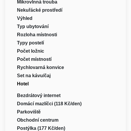
Mikrovlnná trouba
Nekuřácké prostředí
Výhled
Typ ubytování
Rozloha místnosti
Typy postelí
Počet ložnic
Počet místností
Rychlovarná konvice
Set na kávu/čaj
Hotel
Bezdrátový internet
Domácí mazlíčci (118 Kč/den)
Parkoviště
Obchodní centrum
Postýlka (177 Kč/den)