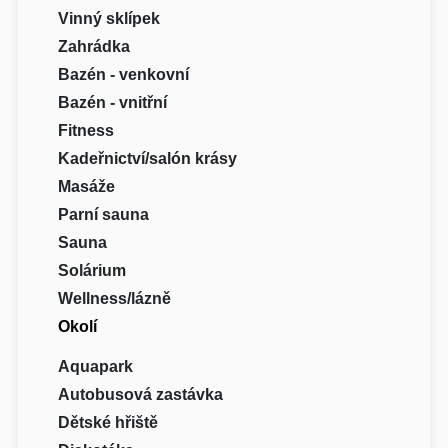
Vinný sklípek
Zahrádka
Bazén - venkovní
Bazén - vnitřní
Fitness
Kadeřnictví/salón krásy
Masáže
Parní sauna
Sauna
Solárium
Wellness/lázně
Okolí
Aquapark
Autobusová zastávka
Dětské hřiště